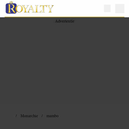
Monarchie
mambo