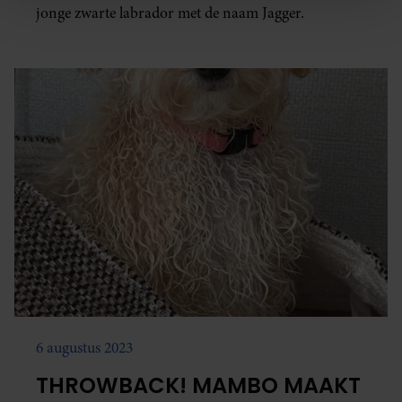
jonge zwarte labrador met de naam Jagger.
personaliseren, om functies voor social media te bieden
en om ons websiteverkeer te analyseren. Ook delen we
informatie over uw gebruik van onze site met onze
partners voor social media, adverteren en analyse. Deze
partners kunnen deze gegevens combineren met andere
informatie die u aan ze heeft verstrekt of die ze hebben
verzameld op basis van uw gebruik van hun services. U
gaat akkoord met onze cookies als u onze website blijft
gebruiken.
6 augustus 2023
THROWBACK! MAMBO MAAKT