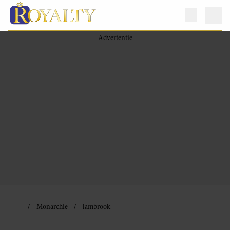
Monarchie
lambrook