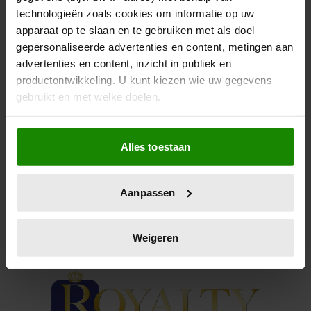
TRADITIE
technologieën zoals cookies om informatie op uw
apparaat op te slaan en te gebruiken met als doel
Hertog en hertogin voeren in hoog tempo
gepersonaliseerde advertenties en content, metingen aan
vernieuwingen door.
advertenties en content, inzicht in publiek en
productontwikkeling. U kunt kiezen wie uw gegevens
gebruikt en met welke doelen.
Als u het toestaat, willen we ook graag:
Alles toestaan
Informatie verzamelen over uw geografische
locatie, die tot een paar meter nauwkeurig kan zijn
Uw apparaat identificeren door het actief te
Aanpassen
scannen op specifieke eigenschappen (fingerprinting)
Lees meer over hoe uw persoonlijke gegevens worden
verwerkt en stel uw voorkeuren in het
detailgedeelte
in.
Weigeren
U kunt uw toestemming op elk moment wijzigen of
intrekken in de Cookieverklaring.
We gebruiken cookies om content en advertenties te