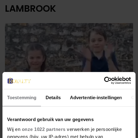
LAMBROOK
Toestemming
Details
Advertentie-instellingen
Ov
23 augustus 2022
Verantwoord gebruik van uw gegevens
Wij en
onze 1022 partners
verwerken je persoonlijke
KATE EN WILLIAM BREKEN MET
gegevens (bijv. uw IP-adres) met behulp van