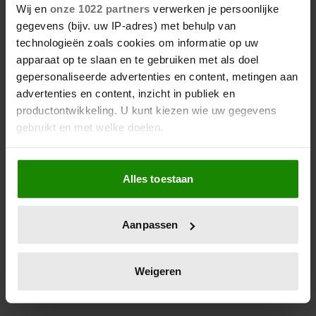
HAAR 29E VERJAARDAG.
Wij en
onze 1022 partners
verwerken je persoonlijke
MAAR WIE IS ZIJ EIGENLIJK?
gegevens (bijv. uw IP-adres) met behulp van
technologieën zoals cookies om informatie op uw
Met een bekende achternaam, een vleugje glitter en
apparaat op te slaan en te gebruiken met als doel
gepersonaliseerde advertenties en content, metingen aan
glamour, én een passie voor het milieu, heeft Lady
advertenties en content, inzicht in publiek en
Amelia (29) haar eigen plek in de schijnwerpers
productontwikkeling. U kunt kiezen wie uw gegevens
veroverd.
gebruikt en met welke doelen.
Als u het toestaat, willen we ook graag:
Alles toestaan
Informatie verzamelen over uw geografische
locatie, die tot een paar meter nauwkeurig kan zijn
Uw apparaat identificeren door het actief te
Aanpassen
scannen op specifieke eigenschappen (fingerprinting)
Lees meer over hoe uw persoonlijke gegevens worden
verwerkt en stel uw voorkeuren in het
detailgedeelte
in.
Weigeren
U kunt uw toestemming op elk moment wijzigen of
intrekken in de Cookieverklaring.