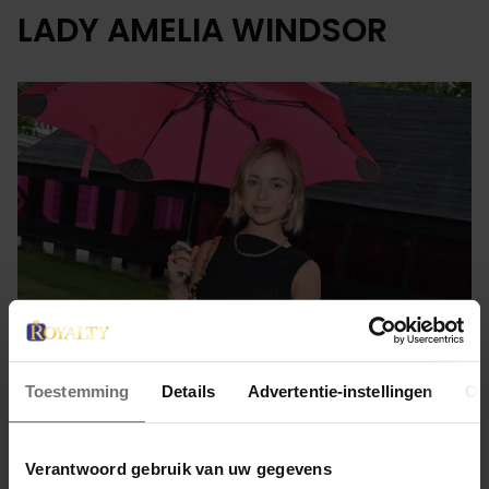
LADY AMELIA WINDSOR
Toestemming
Details
Advertentie-instellingen
Ov
27 augustus 2024
LADY AMELIA WINDSOR VIERDE
Verantwoord gebruik van uw gegevens