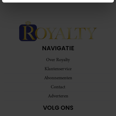
intrekken in de Cookieverklaring.
We gebruiken cookies om content en advertenties te
personaliseren, om functies voor social media te bieden
en om ons websiteverkeer te analyseren. Ook delen we
informatie over uw gebruik van onze site met onze
partners voor social media, adverteren en analyse. Deze
partners kunnen deze gegevens combineren met andere
NAVIGATIE
informatie die u aan ze heeft verstrekt of die ze hebben
verzameld op basis van uw gebruik van hun services. U
Over Royalty
gaat akkoord met onze cookies als u onze website blijft
Klantenservice
gebruiken.
Abonnementen
Contact
Adverteren
VOLG ONS