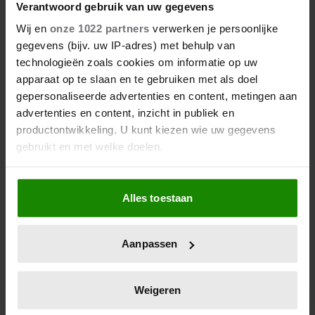
KROONPRINSES METTE-MARIT
Verantwoord gebruik van uw gegevens
SCHAAMT ZICH OM CONTACT
Wij en
onze 1022 partners
verwerken je persoonlijke
gegevens (bijv. uw IP-adres) met behulp van
MET EPSTEIN: ‘JACHT OP
technologieën zoals cookies om informatie op uw
ECHTGENOTE’
apparaat op te slaan en te gebruiken met als doel
Nieuw vrijgegeven documenten over Jeffrey Epstein
gepersonaliseerde advertenties en content, metingen aan
bevatten e-mails tussen hem en kroonprinses Mette-
advertenties en content, inzicht in publiek en
Marit. De Noorse hofhouding zegt dat de
productontwikkeling. U kunt kiezen wie uw gegevens
kroonprinses destijds de ernst van zijn misdrijven
gebruikt en met welke doelen.
niet kende; zij noemt het contact nu een ‘foute
inschatting’ en biedt excuses aan. Ook de Noorse
Als u het toestaat, willen we ook graag:
premier sluit zich daarbij aan.
Alles toestaan
Informatie verzamelen over uw geografische
locatie, die tot een paar meter nauwkeurig kan zijn
Uw apparaat identificeren door het actief te
Aanpassen
scannen op specifieke eigenschappen (fingerprinting)
Lees meer over hoe uw persoonlijke gegevens worden
verwerkt en stel uw voorkeuren in het
detailgedeelte
in.
Weigeren
U kunt uw toestemming op elk moment wijzigen of