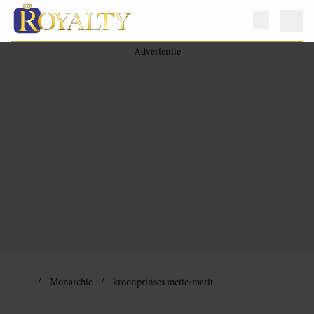
Monarchie
kroonprinses mette-marit