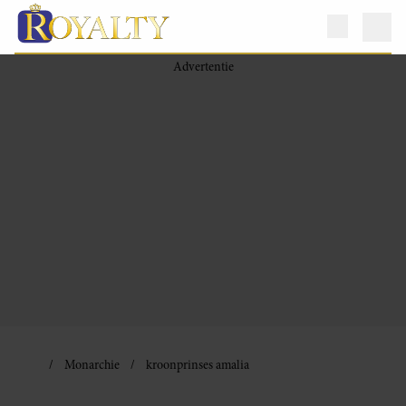
Monarchie
kroonprinses amalia