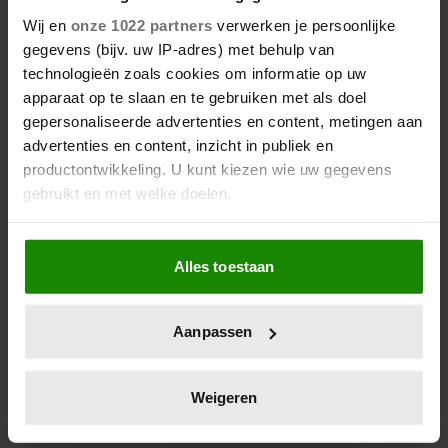
SCHADE ZOU AANRICHTEN’
Wij en
onze 1022 partners
verwerken je persoonlijke
TIJDENS EERSTE SOLOKLUS
gegevens (bijv. uw IP-adres) met behulp van
technologieën zoals cookies om informatie op uw
Een spannende dag voor prinses Amalia (21). Zij
apparaat op te slaan en te gebruiken met als doel
doopte zaterdag marineschip Den Helder in
gepersonaliseerde advertenties en content, metingen aan
Vlissingen. Tijdens de rondleiding grapte ze dat ze
advertenties en content, inzicht in publiek en
hoopte 'geen schade' aan te richten op de brug, de
productontwikkeling. U kunt kiezen wie uw gegevens
plek waar het schip wordt bestuurd.
gebruikt en met welke doelen.
Als u het toestaat, willen we ook graag:
Alles toestaan
Informatie verzamelen over uw geografische
locatie, die tot een paar meter nauwkeurig kan zijn
Uw apparaat identificeren door het actief te
Aanpassen
scannen op specifieke eigenschappen (fingerprinting)
Lees meer over hoe uw persoonlijke gegevens worden
verwerkt en stel uw voorkeuren in het
detailgedeelte
in.
Weigeren
U kunt uw toestemming op elk moment wijzigen of
intrekken in de Cookieverklaring.