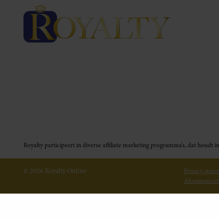
Royalty participeert in diverse affiliate marketing programma’s, dat houd
© 2026 Royalty Online
Privacy stat
Abonnement