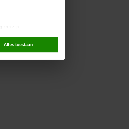
g kan zijn
erprinting)
t
detailgedeelte
in. U kunt uw
Alles toestaan
 media te bieden en om ons
ze partners voor social
nformatie die u aan ze heeft
oord met onze cookies als u