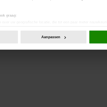
 ook graag:
 over uw geografische locatie, die tot een paar meter nauwkeuri
eren door het actief te scannen op specifieke eigenschappen (fing
onlijke gegevens worden verwerkt en stel uw voorkeuren in he
Aanpassen
jzigen of intrekken in de Cookieverklaring.
ent en advertenties te personaliseren, om functies voor social
. Ook delen we informatie over uw gebruik van onze site met on
e. Deze partners kunnen deze gegevens combineren met andere i
erzameld op basis van uw gebruik van hun services. U gaat akk