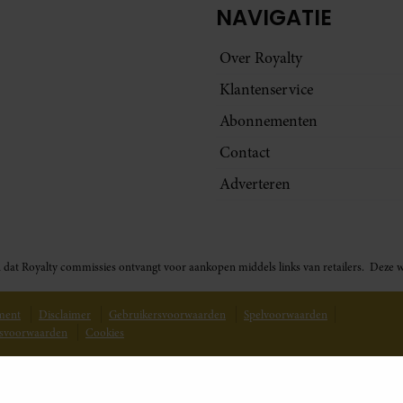
NAVIGATIE
Over Royalty
Klantenservice
Abonnementen
Contact
Adverteren
t in dat Royalty commissies ontvangt voor aankopen middels links van retailers. De
ement
Disclaimer
Gebruikersvoorwaarden
Spelvoorwaarden
svoorwaarden
Cookies