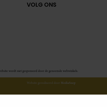
VOLG ONS
ze website wordt niet gesponsord door de genoemde webwinkels.
Website gerealiseerd door
MediaSoep