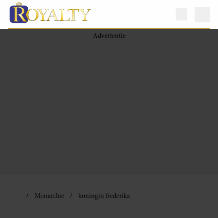
Monarchie
koningin frederika