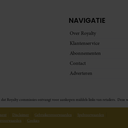
NAVIGATIE
Over Royalty
Klantenservice
Abonnementen
Contact
Adverteren
t in dat Royalty commissies ontvangt voor aankopen middels links van retailers. De
ement
Disclaimer
Gebruikersvoorwaarden
Spelvoorwaarden
svoorwaarden
Cookies