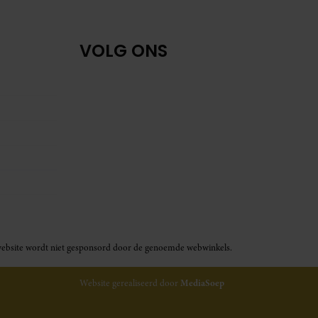
VOLG ONS
ze website wordt niet gesponsord door de genoemde webwinkels.
Website gerealiseerd door
MediaSoep