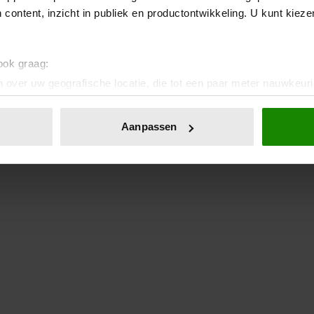
 content, inzicht in publiek en productontwikkeling. U kunt kiez
 ook graag:
 over uw geografische locatie, die tot een paar meter nauwkeuri
eren door het actief te scannen op specifieke eigenschappen (fing
onlijke gegevens worden verwerkt en stel uw voorkeuren in he
Aanpassen
jzigen of intrekken in de Cookieverklaring.
ent en advertenties te personaliseren, om functies voor social
. Ook delen we informatie over uw gebruik van onze site met on
e. Deze partners kunnen deze gegevens combineren met andere i
erzameld op basis van uw gebruik van hun services. U gaat akk