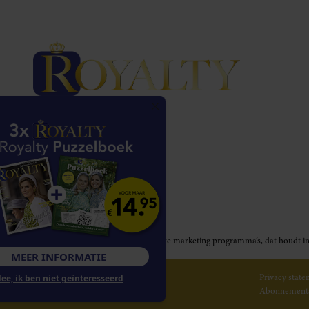
Royalty participeert in diverse affiliate marketing programma’s, dat houd
MEER INFORMATIE
© 2026 Royalty Online
Privacy stat
Nee, ik ben niet geïnteresseerd
Abonnement