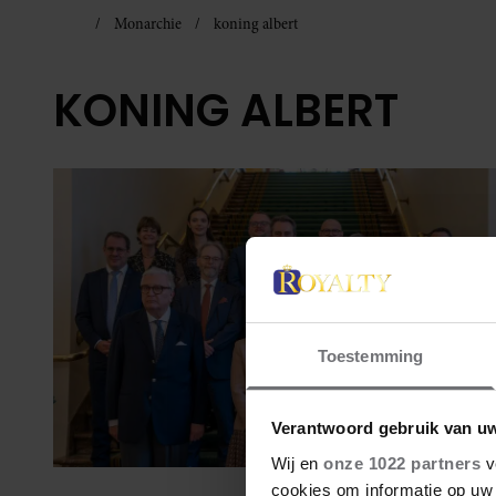
Monarchie
koning albert
KONING ALBERT
Toestemming
Verantwoord gebruik van u
Wij en
onze 1022 partners
v
cookies om informatie op uw 