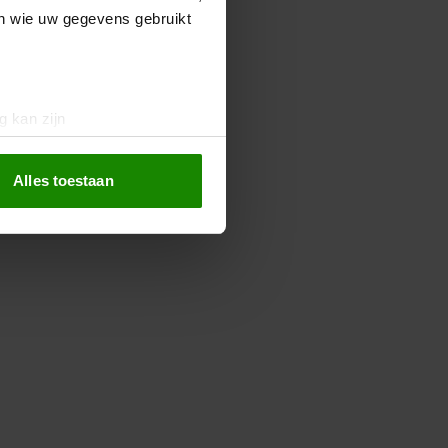
en wie uw gegevens gebruikt
g kan zijn
erprinting)
t
detailgedeelte
in. U kunt uw
Alles toestaan
 media te bieden en om ons
ze partners voor social
nformatie die u aan ze heeft
oord met onze cookies als u