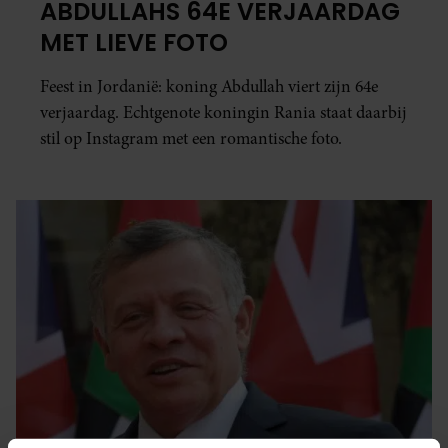
ABDULLAHS 64E VERJAARDAG
MET LIEVE FOTO
Feest in Jordanië: koning Abdullah viert zijn 64e
verjaardag. Echtgenote koningin Rania staat daarbij
stil op Instagram met een romantische foto.