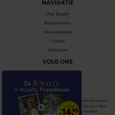
NAVIGATIE
Over Royalty
Klantenservice
Abonnementen
Contact
Adverteren
VOLG ONS
Royalty participeert in diverse affiliate marketing programma’s, dat houdt in
dat Royalty commissies ontvangt voor aankopen middels links van retailers.
Deze website wordt niet gesponsord door de genoemde webwinkels.