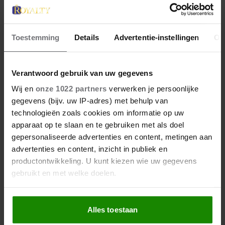
10 juni 2025
Toestemming
Details
Advertentie-instellingen
Ov
JORDANIË VIERT 26 JAAR
KONINGSCHAP VAN
Verantwoord gebruik van uw gegevens
ABDULLAH
Wij en
onze 1022 partners
verwerken je persoonlijke
gegevens (bijv. uw IP-adres) met behulp van
Jordanië staat maandag stil bij de troonsbestijging
technologieën zoals cookies om informatie op uw
van koning Abdullah (63). Het is precies 26 jaar
apparaat op te slaan en te gebruiken met als doel
geleden dat de vorst werd gekroond. Op het sociale
gepersonaliseerde advertenties en content, metingen aan
platform X feliciteert het koninklijk hof hem met dit
advertenties en content, inzicht in publiek en
jubileum.
productontwikkeling. U kunt kiezen wie uw gegevens
gebruikt en met welke doelen.
Als u het toestaat, willen we ook graag:
Alles toestaan
Informatie verzamelen over uw geografische
locatie, die tot een paar meter nauwkeurig kan zijn