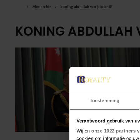
Monarchie
koning abdullah van jordanië
KONING ABDULLAH 
Toestemming
Verantwoord gebruik van u
Wij en
onze 1022 partners
v
cookies om informatie op uw 