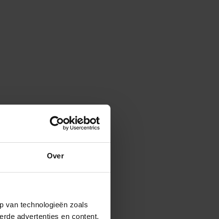
Over
p van technologieën zoals
erde advertenties en content,