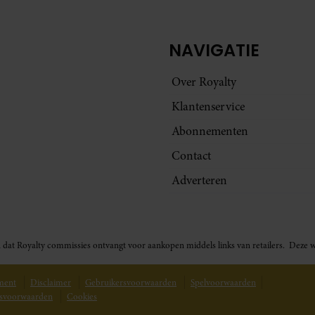
NAVIGATIE
Over Royalty
Klantenservice
Abonnementen
Contact
Adverteren
t in dat Royalty commissies ontvangt voor aankopen middels links van retailers. De
ement
Disclaimer
Gebruikersvoorwaarden
Spelvoorwaarden
svoorwaarden
Cookies