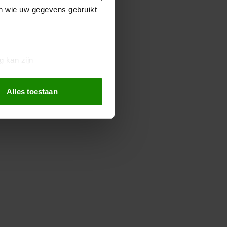
en wie uw gegevens gebruikt
g kan zijn
erprinting)
t
detailgedeelte
in. U kunt uw
Alles toestaan
 media te bieden en om ons
ze partners voor social
nformatie die u aan ze heeft
oord met onze cookies als u