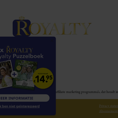
Royalty participeert in diverse affiliate marketing programma’s, dat houd
MEER INFORMATIE
© 2026 Royalty Online
Privacy stat
Nee, ik ben niet geïnteresseerd
Abonnement