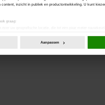
 content, inzicht in publiek en productontwikkeling. U kunt kiez
 ook graag:
 over uw geografische locatie, die tot een paar meter nauwkeuri
eren door het actief te scannen op specifieke eigenschappen (fing
onlijke gegevens worden verwerkt en stel uw voorkeuren in he
Aanpassen
jzigen of intrekken in de Cookieverklaring.
ent en advertenties te personaliseren, om functies voor social
. Ook delen we informatie over uw gebruik van onze site met on
e. Deze partners kunnen deze gegevens combineren met andere i
erzameld op basis van uw gebruik van hun services. U gaat akk