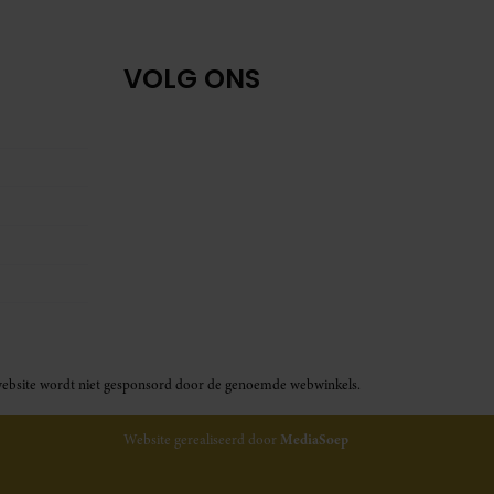
VOLG ONS
ze website wordt niet gesponsord door de genoemde webwinkels.
Website gerealiseerd door
MediaSoep