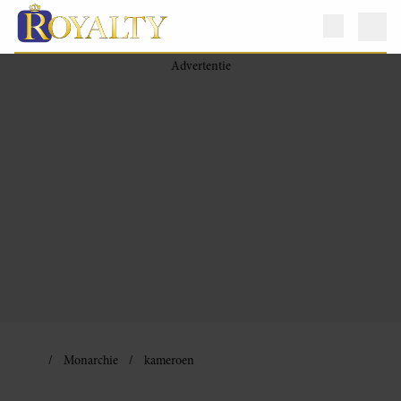
Monarchie
kameroen