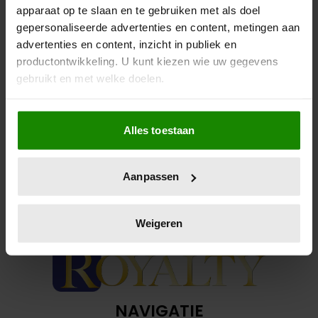
apparaat op te slaan en te gebruiken met als doel
Groothertog zet zich in voor Luxemburgse natuur.
gepersonaliseerde advertenties en content, metingen aan
advertenties en content, inzicht in publiek en
productontwikkeling. U kunt kiezen wie uw gegevens
gebruikt en met welke doelen.
Als u het toestaat, willen we ook graag:
Alles toestaan
Informatie verzamelen over uw geografische
locatie, die tot een paar meter nauwkeurig kan zijn
Uw apparaat identificeren door het actief te
Aanpassen
scannen op specifieke eigenschappen (fingerprinting)
Lees meer over hoe uw persoonlijke gegevens worden
verwerkt en stel uw voorkeuren in het
detailgedeelte
in.
Weigeren
U kunt uw toestemming op elk moment wijzigen of
intrekken in de Cookieverklaring.
We gebruiken cookies om content en advertenties te
personaliseren, om functies voor social media te bieden
NAVIGATIE