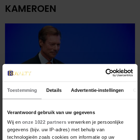
KAMEROEN
Toestemming
Details
Advertentie-instellingen
Ov
Verantwoord gebruik van uw gegevens
13 september 2022
Wij en
onze 1022 partners
verwerken je persoonlijke
gegevens (bijv. uw IP-adres) met behulp van
VOGELS KIJKEN MET HENRI
technologieën zoals cookies om informatie op uw