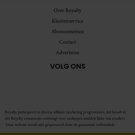
en om ons websiteverkeer te analyseren. Ook delen we
informatie over uw gebruik van onze site met onze
Over Royalty
partners voor social media, adverteren en analyse. Deze
Klantenservice
partners kunnen deze gegevens combineren met andere
Abonnementen
informatie die u aan ze heeft verstrekt of die ze hebben
verzameld op basis van uw gebruik van hun services. U
Contact
gaat akkoord met onze cookies als u onze website blijft
Adverteren
gebruiken.
VOLG ONS
Royalty participeert in diverse affiliate marketing programma’s, dat houdt in
dat Royalty commissies ontvangt voor aankopen middels links van retailers.
Deze website wordt niet gesponsord door de genoemde webwinkels.