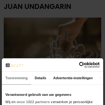
JUAN UNDANGARIN
Toestemming
Details
Advertentie-instellingen
Ov
25 mei 2022
Verantwoord gebruik van uw gegevens
TERUGKEER JUAN CARLOS –
Wij en
onze 1022 partners
verwerken je persoonlijke