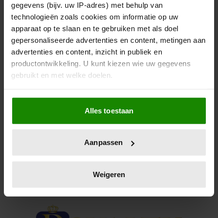
DEZE ROYALS WAREN ER NIET
gegevens (bijv. uw IP-adres) met behulp van
technologieën zoals cookies om informatie op uw
BIJ
apparaat op te slaan en te gebruiken met als doel
gepersonaliseerde advertenties en content, metingen aan
Het leek een grote familiereünie, toch ontbrak een
advertenties en content, inzicht in publiek en
aantal namen.
productontwikkeling. U kunt kiezen wie uw gegevens
gebruikt en met welke doelen.
Als u het toestaat, willen we ook graag:
Alles toestaan
Informatie verzamelen over uw geografische
locatie, die tot een paar meter nauwkeurig kan zijn
Uw apparaat identificeren door het actief te
Aanpassen
scannen op specifieke eigenschappen (fingerprinting)
Lees meer over hoe uw persoonlijke gegevens worden
verwerkt en stel uw voorkeuren in het
detailgedeelte
in.
Weigeren
U kunt uw toestemming op elk moment wijzigen of
intrekken in de Cookieverklaring.