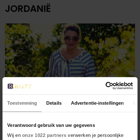
JORDANIË
Toestemming
Details
Advertentie-instellingen
Ov
29 augustus 2023
Verantwoord gebruik van uw gegevens
RANIA DEELT KIEKJES MET
Wij en
onze 1022 partners
verwerken je persoonlijke