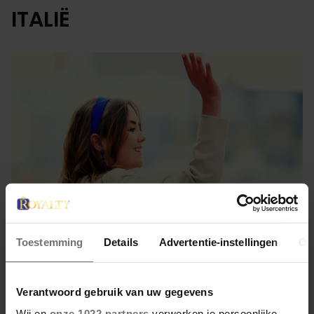
ITALIË
Toestemming
Details
Advertentie-instellingen
Ov
29 augustus 2023
Verantwoord gebruik van uw gegevens
ZONNIGE FOTO VAN PRINSES
Wij en
onze 1022 partners
verwerken je persoonlijke