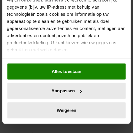
ARIANE BIJ HAAR NIEUWE
gegevens (bijv. uw IP-adres) met behulp van
SCHOOL
technologieën zoals cookies om informatie op uw
apparaat op te slaan en te gebruiken met als doel
Ariane start schooljaar 2023-2024 niet in Nederland,
gepersonaliseerde advertenties en content, metingen aan
maar in Italië. En daar werd deze leuke foto van
advertenties en content, inzicht in publiek en
haar gemaakt.
productontwikkeling. U kunt kiezen wie uw gegevens
gebruikt en met welke doelen.
Als u het toestaat, willen we ook graag:
Alles toestaan
Informatie verzamelen over uw geografische
locatie, die tot een paar meter nauwkeurig kan zijn
Uw apparaat identificeren door het actief te
Aanpassen
scannen op specifieke eigenschappen (fingerprinting)
Lees meer over hoe uw persoonlijke gegevens worden
verwerkt en stel uw voorkeuren in het
detailgedeelte
in.
Weigeren
U kunt uw toestemming op elk moment wijzigen of
intrekken in de Cookieverklaring.