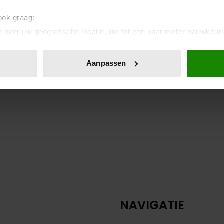
 ook graag:
 over uw geografische locatie, die tot een paar meter nauwkeuri
eren door het actief te scannen op specifieke eigenschappen (fing
onlijke gegevens worden verwerkt en stel uw voorkeuren in he
Aanpassen
jzigen of intrekken in de Cookieverklaring.
ent en advertenties te personaliseren, om functies voor social
. Ook delen we informatie over uw gebruik van onze site met on
e. Deze partners kunnen deze gegevens combineren met andere i
erzameld op basis van uw gebruik van hun services. U gaat akk
NAVIGATIE