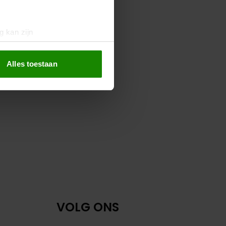
g kan zijn
erprinting)
t
detailgedeelte
in. U kunt uw
Alles toestaan
 media te bieden en om ons
ze partners voor social
nformatie die u aan ze heeft
oord met onze cookies als u
VOLG ONS