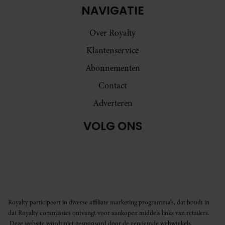
NAVIGATIE
en om ons websiteverkeer te analyseren. Ook delen we
informatie over uw gebruik van onze site met onze
Over Royalty
partners voor social media, adverteren en analyse. Deze
partners kunnen deze gegevens combineren met andere
Klantenservice
informatie die u aan ze heeft verstrekt of die ze hebben
Abonnementen
verzameld op basis van uw gebruik van hun services. U
gaat akkoord met onze cookies als u onze website blijft
Contact
gebruiken.
Adverteren
VOLG ONS
Royalty participeert in diverse affiliate marketing programma’s, dat houdt in
dat Royalty commissies ontvangt voor aankopen middels links van retailers.
Deze website wordt niet gesponsord door de genoemde webwinkels.