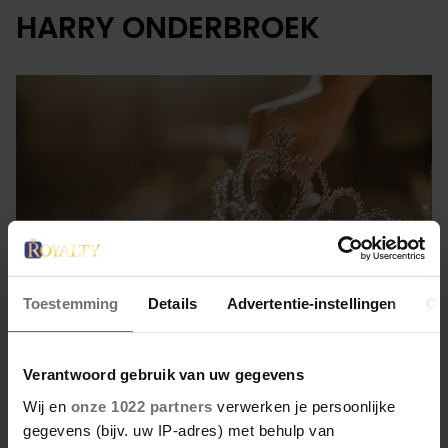
HARRY ONDERBROEK
Toestemming
Details
Advertentie-instellingen
Ov
Verantwoord gebruik van uw gegevens
25 juli 2022
Wij en
onze 1022 partners
verwerken je persoonlijke
VROUW VERKOOPT
gegevens (bijv. uw IP-adres) met behulp van