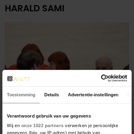
HARALD SAMI
Toestemming
Details
Advertentie-instellingen
Ov
7 februari 2023
Verantwoord gebruik van uw gegevens
Wij en
onze 1022 partners
verwerken je persoonlijke
HARALD HEEFT HET NAAR ZIJN
gegevens (bijv. uw IP-adres) met behulp van