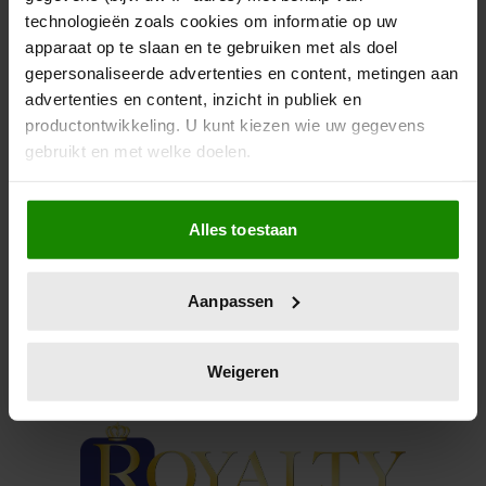
ZIN BIJ DE SAMI
technologieën zoals cookies om informatie op uw
apparaat op te slaan en te gebruiken met als doel
Koning Harald van Noorwegen is min of meer weer
gepersonaliseerde advertenties en content, metingen aan
op de been – maar heeft weer goede zin!
advertenties en content, inzicht in publiek en
productontwikkeling. U kunt kiezen wie uw gegevens
gebruikt en met welke doelen.
Als u het toestaat, willen we ook graag:
Alles toestaan
Informatie verzamelen over uw geografische
locatie, die tot een paar meter nauwkeurig kan zijn
Uw apparaat identificeren door het actief te
Aanpassen
scannen op specifieke eigenschappen (fingerprinting)
Lees meer over hoe uw persoonlijke gegevens worden
verwerkt en stel uw voorkeuren in het
detailgedeelte
in.
Weigeren
U kunt uw toestemming op elk moment wijzigen of
intrekken in de Cookieverklaring.
We gebruiken cookies om content en advertenties te