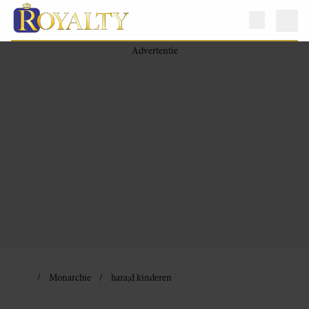
Monarchie
hara;d kinderen