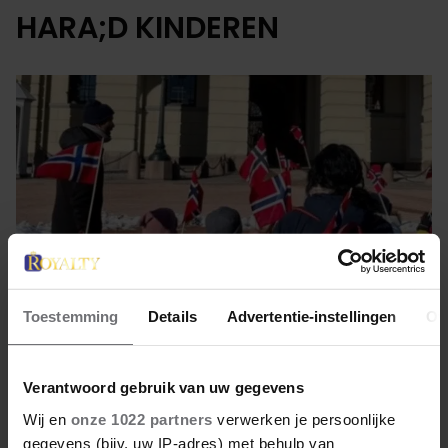
HARA;D KINDEREN
Toestemming
Details
Advertentie-instellingen
Ov
22 februari 2023
Verantwoord gebruik van uw gegevens
Wij en
onze 1022 partners
verwerken je persoonlijke
KINDEREN TREKKEN OP NAAR
gegevens (bijv. uw IP-adres) met behulp van