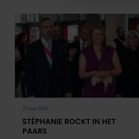
media, adverteren en analys
verstrekt of die ze hebben v
onze website blijft gebruiken.
27 mei 2022
STÉPHANIE ROCKT IN HET
PAARS