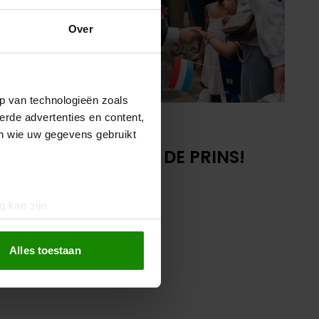
Over
p van technologieën zoals
erde advertenties en content,
23 juni 2022
en wie uw gegevens gebruikt
EEN HANDJE VAN DE PRINS!
Hoe mooi wil je het hebben.
g kan zijn
erprinting)
t
detailgedeelte
in. U kunt uw
Alles toestaan
 media te bieden en om ons
ze partners voor social