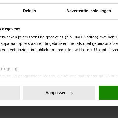
Details
Advertentie-instellingen
w gegevens
erwerken je persoonlijke gegevens (bijv. uw IP-adres) met behul
apparaat op te slaan en te gebruiken met als doel gepersonalise
18 juli 2022
 content, inzicht in publiek en productontwikkeling. U kunt kiez
CHARLES EN GUILLAUME OP
EEN SKATEBOARD
 ook graag:
 over uw geografische locatie, die tot een paar meter nauwkeuri
Nu met bewegend beeld.
eren door het actief te scannen op specifieke eigenschappen (fing
onlijke gegevens worden verwerkt en stel uw voorkeuren in he
Aanpassen
jzigen of intrekken in de Cookieverklaring.
ent en advertenties te personaliseren, om functies voor social
. Ook delen we informatie over uw gebruik van onze site met on