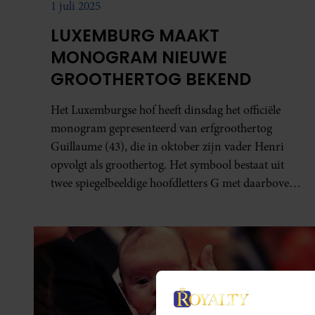
1 juli 2025
LUXEMBURG MAAKT
MONOGRAM NIEUWE
GROOTHERTOG BEKEND
Het Luxemburgse hof heeft dinsdag het officiële
monogram gepresenteerd van erfgroothertog
Guillaume (43), die in oktober zijn vader Henri
opvolgt als groothertog. Het symbool bestaat uit
twee spiegelbeeldige hoofdletters G met daarboven
een kroon.