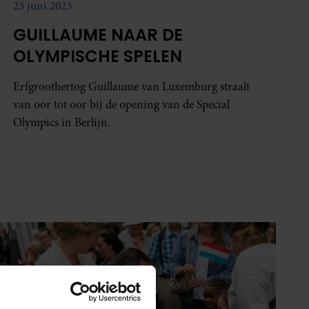
23 juni 2023
GUILLAUME NAAR DE
OLYMPISCHE SPELEN
Erfgroothertog Guillaume van Luxemburg straalt
van oor tot oor bij de opening van de Special
Olympics in Berlijn.