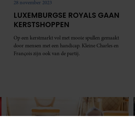
28 november 2023
LUXEMBURGSE ROYALS GAAN
KERSTSHOPPEN
Op een kerstmarkt vol met mooie spullen gemaakt
door mensen met een handicap. Kleine Charles en
François zijn ook van de partij.