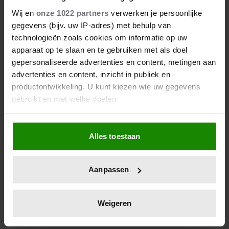
TOT DE GESCHIEDENIS: DIT
Wij en
onze 1022 partners
verwerken je persoonlijke
WIST JE NOG NIET OVER DE
gegevens (bijv. uw IP-adres) met behulp van
GROENE DRAECK
technologieën zoals cookies om informatie op uw
Al decennialang is de Groene Draeck een vertrouwd
apparaat op te slaan en te gebruiken met als doel
gezicht op het Nederlandse water. Het schip dat
gepersonaliseerde advertenties en content, metingen aan
prinses Beatrix ooit cadeau kreeg van de
advertenties en content, inzicht in publiek en
Nederlandse bevolking kent een rijke geschiedenis.
productontwikkeling. U kunt kiezen wie uw gegevens
Dit wist je nog niet over het schip.
gebruikt en met welke doelen.
Als u het toestaat, willen we ook graag:
Alles toestaan
Informatie verzamelen over uw geografische
locatie, die tot een paar meter nauwkeurig kan zijn
Uw apparaat identificeren door het actief te
Aanpassen
scannen op specifieke eigenschappen (fingerprinting)
Lees meer over hoe uw persoonlijke gegevens worden
verwerkt en stel uw voorkeuren in het
detailgedeelte
in.
Weigeren
U kunt uw toestemming op elk moment wijzigen of
intrekken in de Cookieverklaring.