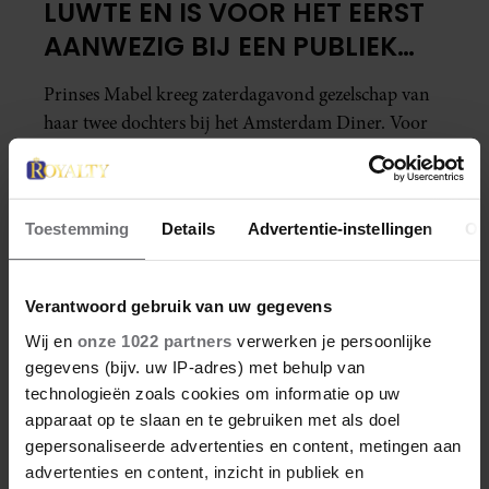
LUWTE EN IS VOOR HET EERST
AANWEZIG BIJ EEN PUBLIEK
BENEFIETEVENT
Prinses Mabel kreeg zaterdagavond gezelschap van
haar twee dochters bij het Amsterdam Diner. Voor
gravin Luana van Oranje-Nassau (21) was het, voor
zover bekend, de eerste keer dat ze zich bij zo’n
publiek benefietevent in avondkleding liet zien.
Toestemming
Details
Advertentie-instellingen
Ov
Verantwoord gebruik van uw gegevens
Wij en
onze 1022 partners
verwerken je persoonlijke
gegevens (bijv. uw IP-adres) met behulp van
technologieën zoals cookies om informatie op uw
apparaat op te slaan en te gebruiken met als doel
gepersonaliseerde advertenties en content, metingen aan
advertenties en content, inzicht in publiek en