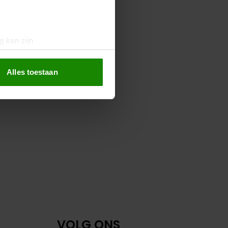
g kan zijn
erprinting)
t
detailgedeelte
in. U kunt uw
Alles toestaan
 media te bieden en om ons
ze partners voor social
nformatie die u aan ze heeft
oord met onze cookies als u
VOLG ONS