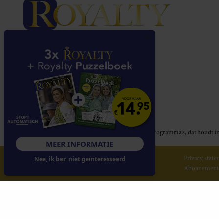
Royalty participeert in diverse affiliate marketing programma’s, dat houd
MEER INFORMATIE
© 2026 Royalty Online
Privacy stat
Nee, ik ben niet geïnteresseerd
Abonnement