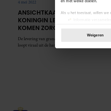
en met welke doelen.
4 mei 2022
ANSICHTKAART DIE VAN
Als u het toestaat, willen we
KONINGIN LETIZIA ZOU
Informatie verzamelen
Uw apparaat identific
KOMEN ZORGT VOOR OPHEF
Lees meer over hoe uw perso
OP TWITTER
Weigeren
De levering van granaatwerpers aan Oekraïne
toestemming op elk moment wi
loopt viraal uit de hand.
We gebruiken cookies om cont
websiteverkeer te analyseren
media, adverteren en analys
verstrekt of die ze hebben v
onze website blijft gebruiken.