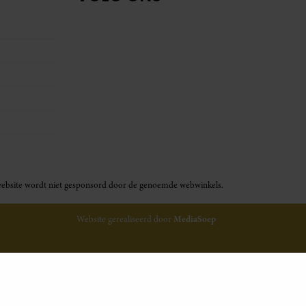
ze website wordt niet gesponsord door de genoemde webwinkels.
Website gerealiseerd door
MediaSoep