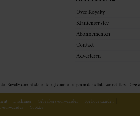
Over Royalty
Klantenservice
Abonnementen
Contact
Adverteren
t in dat Royalty commissies ontvangt voor aankopen middels links van retailers. De
ement
Disclaimer
Gebruikersvoorwaarden
Spelvoorwaarden
svoorwaarden
Cookies