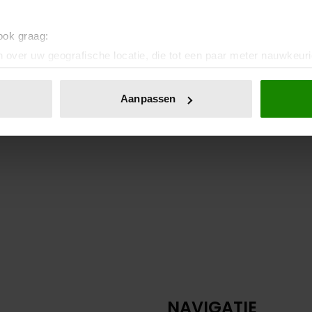
 ook graag:
 over uw geografische locatie, die tot een paar meter nauwkeuri
eren door het actief te scannen op specifieke eigenschappen (fing
onlijke gegevens worden verwerkt en stel uw voorkeuren in he
Aanpassen
jzigen of intrekken in de Cookieverklaring.
ent en advertenties te personaliseren, om functies voor social
. Ook delen we informatie over uw gebruik van onze site met on
e. Deze partners kunnen deze gegevens combineren met andere i
erzameld op basis van uw gebruik van hun services. U gaat akk
NAVIGATIE