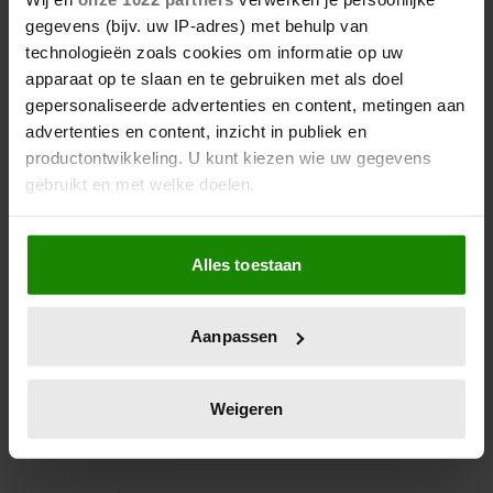
AMALIA VAN HARTE WELKOM
gegevens (bijv. uw IP-adres) met behulp van
IN AMSTERDAM
technologieën zoals cookies om informatie op uw
apparaat op te slaan en te gebruiken met als doel
Dat laat ze weten in een reactie op het nieuws dat de
gepersonaliseerde advertenties en content, metingen aan
troonopvolgster in de hoofdstad gaat wonen en
advertenties en content, inzicht in publiek en
studeren.
productontwikkeling. U kunt kiezen wie uw gegevens
gebruikt en met welke doelen.
Als u het toestaat, willen we ook graag:
Alles toestaan
Informatie verzamelen over uw geografische
locatie, die tot een paar meter nauwkeurig kan zijn
Uw apparaat identificeren door het actief te
Aanpassen
scannen op specifieke eigenschappen (fingerprinting)
Lees meer over hoe uw persoonlijke gegevens worden
verwerkt en stel uw voorkeuren in het
detailgedeelte
in.
Weigeren
U kunt uw toestemming op elk moment wijzigen of
intrekken in de Cookieverklaring.