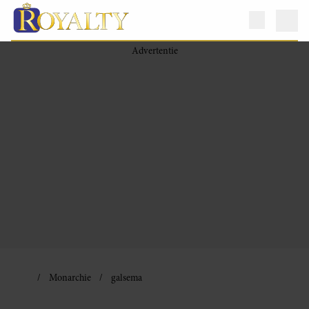
Monarchie
galsema