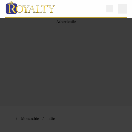
Monarchie
fittie