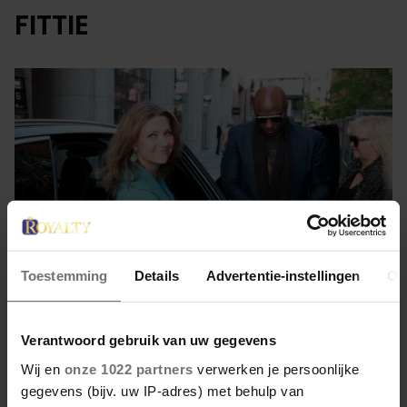
FITTIE
Toestemming
Details
Advertentie-instellingen
Ov
Verantwoord gebruik van uw gegevens
19 augustus 2022
Wij en
onze 1022 partners
verwerken je persoonlijke
MÄRTHA LOUISE EN DUREK
gegevens (bijv. uw IP-adres) met behulp van