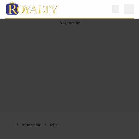
Monarchie
felpe