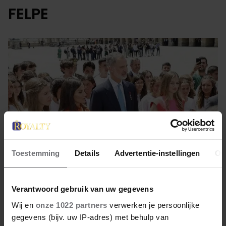
FELPE
Toestemming
Details
Advertentie-instellingen
Ov
Verantwoord gebruik van uw gegevens
26 juli 2022
Wij en
onze 1022 partners
verwerken je persoonlijke
KIJKEN: SPAANS KONINKLIJK
gegevens (bijv. uw IP-adres) met behulp van