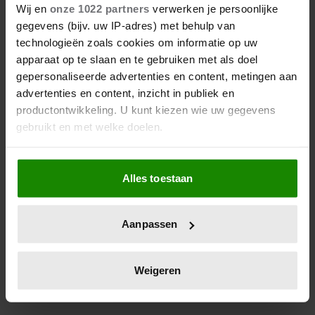
PARIJS VOOR OPENING
Wij en
onze 1022 partners
verwerken je persoonlijke
OLYMPISCHE SPELEN 2024
gegevens (bijv. uw IP-adres) met behulp van
technologieën zoals cookies om informatie op uw
De Olympische Spelen van 2024 zijn begonnen en
apparaat op te slaan en te gebruiken met als doel
gepersonaliseerde advertenties en content, metingen aan
dat laten de Europese vorsten natuurlijk niet
advertenties en content, inzicht in publiek en
onopgemerkt aan zich voorbijgaan. Kijk mee naar
productontwikkeling. U kunt kiezen wie uw gegevens
de foto's.
gebruikt en met welke doelen.
Als u het toestaat, willen we ook graag:
Alles toestaan
Informatie verzamelen over uw geografische
locatie, die tot een paar meter nauwkeurig kan zijn
Uw apparaat identificeren door het actief te
Aanpassen
scannen op specifieke eigenschappen (fingerprinting)
Lees meer over hoe uw persoonlijke gegevens worden
verwerkt en stel uw voorkeuren in het
detailgedeelte
in.
Weigeren
U kunt uw toestemming op elk moment wijzigen of
intrekken in de Cookieverklaring.