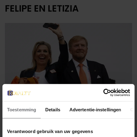
FELIPE EN LETIZIA
Toestemming
Details
Advertentie-instellingen
Ov
27 juli 2024
ZIEN: EUROPESE ROYALS IN
Verantwoord gebruik van uw gegevens