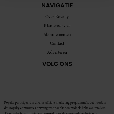
NAVIGATIE
en om ons websiteverkeer te analyseren. Ook delen we
informatie over uw gebruik van onze site met onze
Over Royalty
partners voor social media, adverteren en analyse. Deze
partners kunnen deze gegevens combineren met andere
Klantenservice
informatie die u aan ze heeft verstrekt of die ze hebben
Abonnementen
verzameld op basis van uw gebruik van hun services. U
gaat akkoord met onze cookies als u onze website blijft
Contact
gebruiken.
Adverteren
VOLG ONS
Royalty participeert in diverse affiliate marketing programma’s, dat houdt in
dat Royalty commissies ontvangt voor aankopen middels links van retailers.
Deze website wordt niet gesponsord door de genoemde webwinkels.