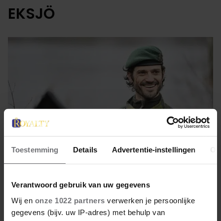
EKSJÖ
Toestemming
Details
Advertentie-instellingen
Ov
Verantwoord gebruik van uw gegevens
6 april 2022
Wij en
onze 1022 partners
verwerken je persoonlijke
OOK PRINS CARL PHILIP IS
gegevens (bijv. uw IP-adres) met behulp van