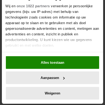
DE GROENE LOPER NAAST
Wij en
onze 1022 partners
verwerken je persoonlijke
KYLIE MINOGUE EN SHAWN
gegevens (bijv. uw IP-adres) met behulp van
MENDES
technologieën zoals cookies om informatie op uw
Prins William (43) heeft de smaak te pakken in
apparaat op te slaan en te gebruiken met als doel
Brazilië. Eerst schitterde hij op het strand tijdens een
gepersonaliseerde advertenties en content, metingen aan
potje volleybal, later verscheen hij strak in pak op de
advertenties en content, inzicht in publiek en
groene loper van de Earthshot Prize, samen met
productontwikkeling. U kunt kiezen wie uw gegevens
wereldsterren Kylie Minogue (57) en Shawn Mendes
gebruikt en met welke doelen.
(27).
Als u het toestaat, willen we ook graag:
Alles toestaan
Informatie verzamelen over uw geografische
locatie, die tot een paar meter nauwkeurig kan zijn
Uw apparaat identificeren door het actief te
Aanpassen
scannen op specifieke eigenschappen (fingerprinting)
Lees meer over hoe uw persoonlijke gegevens worden
verwerkt en stel uw voorkeuren in het
detailgedeelte
in.
Weigeren
U kunt uw toestemming op elk moment wijzigen of
intrekken in de Cookieverklaring.