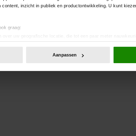
 content, inzicht in publiek en productontwikkeling. U kunt kiez
 ook graag:
 over uw geografische locatie, die tot een paar meter nauwkeuri
eren door het actief te scannen op specifieke eigenschappen (fing
onlijke gegevens worden verwerkt en stel uw voorkeuren in he
Aanpassen
jzigen of intrekken in de Cookieverklaring.
ent en advertenties te personaliseren, om functies voor social
. Ook delen we informatie over uw gebruik van onze site met on
e. Deze partners kunnen deze gegevens combineren met andere i
erzameld op basis van uw gebruik van hun services. U gaat akk