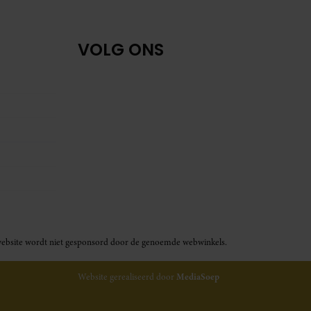
VOLG ONS
ze website wordt niet gesponsord door de genoemde webwinkels.
Website gerealiseerd door
MediaSoep