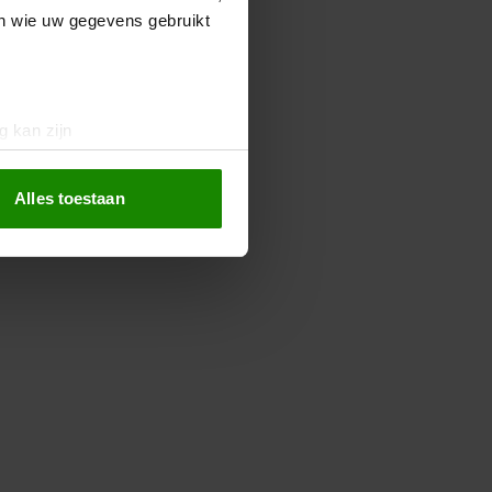
en wie uw gegevens gebruikt
g kan zijn
erprinting)
t
detailgedeelte
in. U kunt uw
Alles toestaan
 media te bieden en om ons
ze partners voor social
nformatie die u aan ze heeft
oord met onze cookies als u