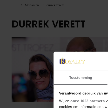
Monarchie
durrek verett
DURREK VERETT
Toestemming
Verantwoord gebruik van u
Wij en
onze 1022 partners
v
cookies om informatie op uw 