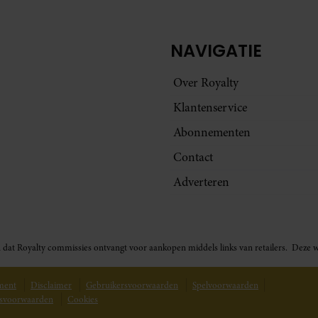
NAVIGATIE
Over Royalty
Klantenservice
Abonnementen
Contact
Adverteren
t in dat Royalty commissies ontvangt voor aankopen middels links van retailers. De
ement
Disclaimer
Gebruikersvoorwaarden
Spelvoorwaarden
svoorwaarden
Cookies