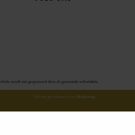
ze website wordt niet gesponsord door de genoemde webwinkels.
Website gerealiseerd door
MediaSoep