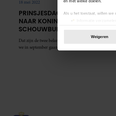
en met welke doelen.
18 mei 2022
PRINSJESDAG VERHUIST
Als u het toestaat, willen we
NAAR KONINKLIJKE
Informatie verzamelen
Uw apparaat identific
SCHOUWBURG, AMALIA IS
Lees meer over hoe uw perso
ERBIJ
Weigeren
Dat zijn de twee belangrijkste veranderingen die
toestemming op elk moment wi
we in september gaan meemaken.
We gebruiken cookies om cont
websiteverkeer te analyseren
media, adverteren en analys
verstrekt of die ze hebben v
onze website blijft gebruiken.