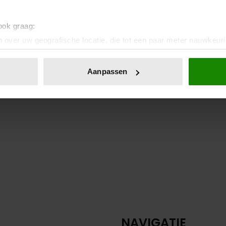
 ook graag:
 over uw geografische locatie, die tot een paar meter nauwkeuri
eren door het actief te scannen op specifieke eigenschappen (fing
onlijke gegevens worden verwerkt en stel uw voorkeuren in he
Aanpassen
jzigen of intrekken in de Cookieverklaring.
ent en advertenties te personaliseren, om functies voor social
. Ook delen we informatie over uw gebruik van onze site met on
e. Deze partners kunnen deze gegevens combineren met andere i
erzameld op basis van uw gebruik van hun services. U gaat akk
NAVIGATIE