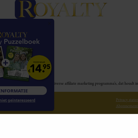
Royalty participeert in diverse affiliate marketing programma’s, dat houd
MEER INFORMATIE
© 2026 Royalty Online
Privacy stat
Nee, ik ben niet geïnteresseerd
Abonnement