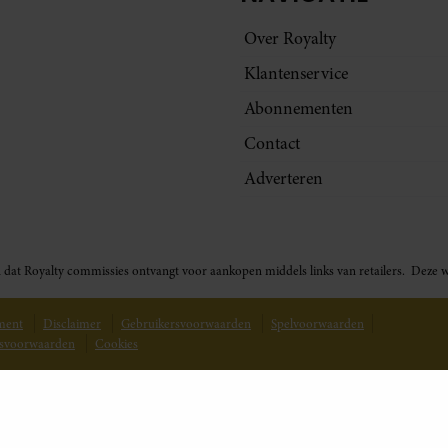
Over Royalty
Klantenservice
Abonnementen
Contact
Adverteren
t in dat Royalty commissies ontvangt voor aankopen middels links van retailers. De
ement
Disclaimer
Gebruikersvoorwaarden
Spelvoorwaarden
svoorwaarden
Cookies