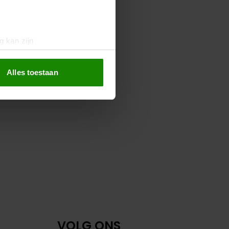
g kan zijn
erprinting)
t
detailgedeelte
in. U kunt uw
Alles toestaan
 media te bieden en om ons
ze partners voor social
nformatie die u aan ze heeft
oord met onze cookies als u
VOLG ONS