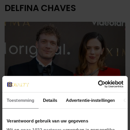
DELFINA CHAVES
Toestemming
Details
Advertentie-instellingen
Ov
18 september 2025
Verantwoord gebruik van uw gegevens
LIEFDESBREUK VOOR MÁXIMA-
Wij en
onze 1022 partners
verwerken je persoonlijke