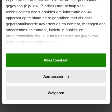
STERREN DELFINA CHAVES EN
gegevens (bijv. uw IP-adres) met behulp van
MARTIJN LAKEMEIER
technologieën zoals cookies om informatie op uw
apparaat op te slaan en te gebruiken met als doel
De vonk sprong ooit over op de set van Máxima,
gepersonaliseerde advertenties en content, metingen aan
maar inmiddels is de liefde tussen hoofdrolspelers
advertenties en content, inzicht in publiek en
Delfina Chaves en Martijn Lakemeier gedoofd.
productontwikkeling. U kunt kiezen wie uw gegevens
gebruikt en met welke doelen.
Als u het toestaat, willen we ook graag:
Alles toestaan
Informatie verzamelen over uw geografische
locatie, die tot een paar meter nauwkeurig kan zijn
Uw apparaat identificeren door het actief te
Aanpassen
scannen op specifieke eigenschappen (fingerprinting)
Lees meer over hoe uw persoonlijke gegevens worden
verwerkt en stel uw voorkeuren in het
detailgedeelte
in.
Weigeren
U kunt uw toestemming op elk moment wijzigen of
intrekken in de Cookieverklaring.