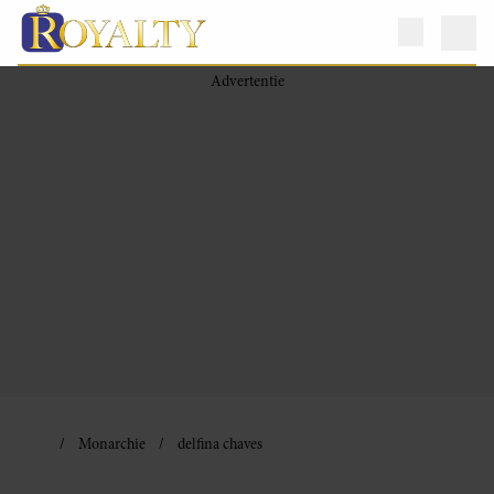
Monarchie
delfina chaves