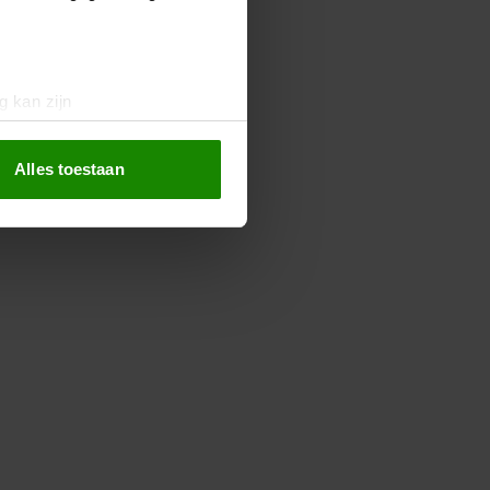
g kan zijn
erprinting)
t
detailgedeelte
in. U kunt uw
Alles toestaan
 media te bieden en om ons
ze partners voor social
nformatie die u aan ze heeft
oord met onze cookies als u