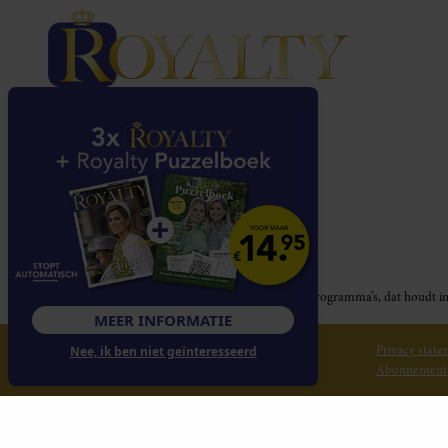
Royalty participeert in diverse affiliate marketing programma’s, dat houd
MEER INFORMATIE
© 2026 Royalty Online
Privacy stat
Nee, ik ben niet geïnteresseerd
Abonnement