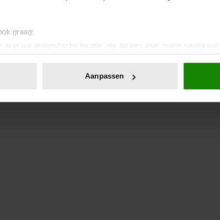
 ook graag:
 over uw geografische locatie, die tot een paar meter nauwkeuri
eren door het actief te scannen op specifieke eigenschappen (fing
onlijke gegevens worden verwerkt en stel uw voorkeuren in he
Aanpassen
jzigen of intrekken in de Cookieverklaring.
ent en advertenties te personaliseren, om functies voor social
. Ook delen we informatie over uw gebruik van onze site met on
e. Deze partners kunnen deze gegevens combineren met andere i
erzameld op basis van uw gebruik van hun services. U gaat akk