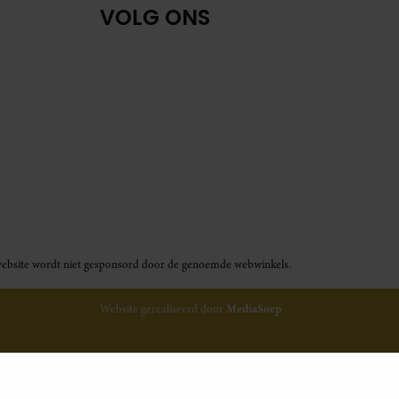
VOLG ONS
ze website wordt niet gesponsord door de genoemde webwinkels.
Website gerealiseerd door
MediaSoep