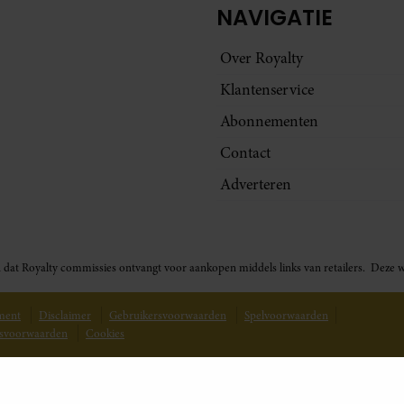
NAVIGATIE
Over Royalty
Klantenservice
Abonnementen
Contact
Adverteren
t in dat Royalty commissies ontvangt voor aankopen middels links van retailers. De
ement
Disclaimer
Gebruikersvoorwaarden
Spelvoorwaarden
svoorwaarden
Cookies