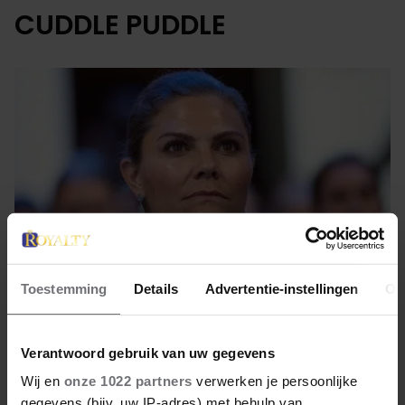
CUDDLE PUDDLE
Toestemming
Details
Advertentie-instellingen
Ov
7 juni 2022
Verantwoord gebruik van uw gegevens
ZIEN: CONSTANTIJN EN
Wij en
onze 1022 partners
verwerken je persoonlijke
gegevens (bijv. uw IP-adres) met behulp van