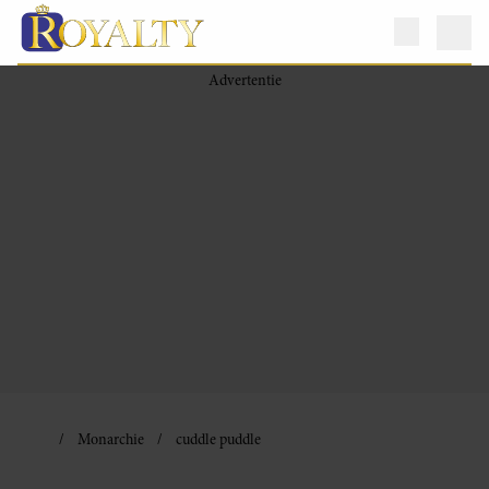
Monarchie
cuddle puddle