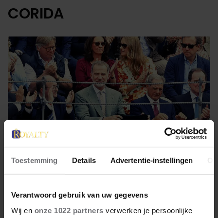
CORIDA
Toestemming
Details
Advertentie-instellingen
Ov
8 juni 2023
Verantwoord gebruik van uw gegevens
FELIPE BIJ HET
Wij en
onze 1022 partners
verwerken je persoonlijke