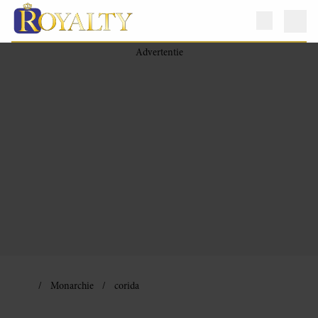
Monarchie
corida