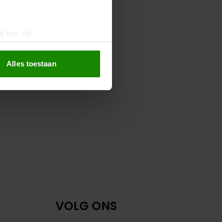
g kan zijn
erprinting)
t
detailgedeelte
in. U kunt uw
Alles toestaan
 media te bieden en om ons
ze partners voor social
nformatie die u aan ze heeft
oord met onze cookies als u
VOLG ONS