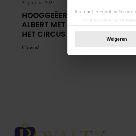
24 januari 2023
Als u het toestaat, willen we
HOOGGEËERD PUBLIEK!
Informatie verzamelen
ALBERT MET KINDEREN NAAR
Uw apparaat identific
HET CIRCUS
Lees meer over hoe uw perso
Weigeren
toestemming op elk moment wi
Clowns!
We gebruiken cookies om cont
websiteverkeer te analyseren
media, adverteren en analys
verstrekt of die ze hebben v
onze website blijft gebruiken.