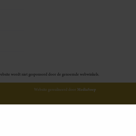
ze website wordt niet gesponsord door de genoemde webwinkels.
Website gerealiseerd door
MediaSoep