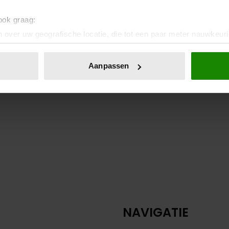
 ook graag:
 over uw geografische locatie, die tot een paar meter nauwkeuri
eren door het actief te scannen op specifieke eigenschappen (fing
onlijke gegevens worden verwerkt en stel uw voorkeuren in he
Aanpassen
jzigen of intrekken in de Cookieverklaring.
ent en advertenties te personaliseren, om functies voor social
. Ook delen we informatie over uw gebruik van onze site met on
e. Deze partners kunnen deze gegevens combineren met andere i
erzameld op basis van uw gebruik van hun services. U gaat akk
NAVIGATIE