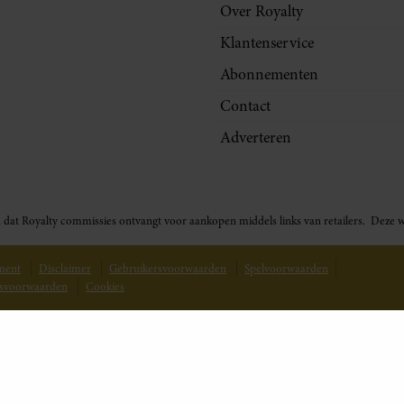
Over Royalty
Klantenservice
Abonnementen
Contact
Adverteren
t in dat Royalty commissies ontvangt voor aankopen middels links van retailers. De
ement
Disclaimer
Gebruikersvoorwaarden
Spelvoorwaarden
svoorwaarden
Cookies