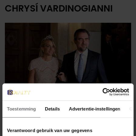
CHRYSÍ VARDINOGIANNI
Toestemming
Details
Advertentie-instellingen
Ov
8 februari 2025
TWEE WEKEN NA VERLOVING
Verantwoord gebruik van uw gegevens