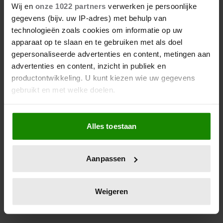
AL GETROUWD: GRIEKSE PRINS
Wij en
onze 1022 partners
verwerken je persoonlijke
NIKOLAOS TROUWT MET
gegevens (bijv. uw IP-adres) met behulp van
technologieën zoals cookies om informatie op uw
CHRYSÍ VARDINOGIANNI
De eerste koninklijke bruiloft van het jaar is een feit!
apparaat op te slaan en te gebruiken met als doel
gepersonaliseerde advertenties en content, metingen aan
Prins Nikolaos van Griekenland is opnieuw in het
advertenties en content, inzicht in publiek en
huwelijksbootje gestapt, slechts negen maanden na
productontwikkeling. U kunt kiezen wie uw gegevens
zijn scheiding van prinses Tatiana.
gebruikt en met welke doelen.
Als u het toestaat, willen we ook graag:
Alles toestaan
Informatie verzamelen over uw geografische
locatie, die tot een paar meter nauwkeurig kan zijn
Uw apparaat identificeren door het actief te
Aanpassen
scannen op specifieke eigenschappen (fingerprinting)
Lees meer over hoe uw persoonlijke gegevens worden
verwerkt en stel uw voorkeuren in het
detailgedeelte
in.
Weigeren
U kunt uw toestemming op elk moment wijzigen of
intrekken in de Cookieverklaring.