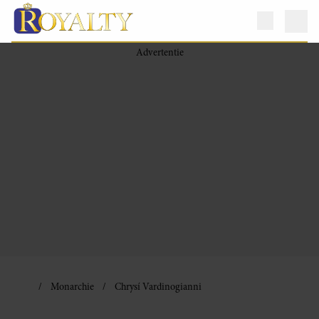
Monarchie
Chrysí Vardinogianni