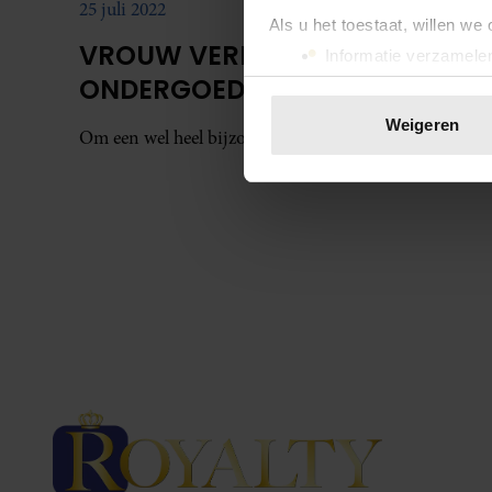
25 juli 2022
Als u het toestaat, willen we
VROUW VERKOOPT
Informatie verzamelen
ONDERGOED NAAKTE ROYAL
Uw apparaat identific
Lees meer over hoe uw perso
Weigeren
Om een wel heel bijzondere reden.
toestemming op elk moment wi
We gebruiken cookies om cont
websiteverkeer te analyseren
media, adverteren en analys
verstrekt of die ze hebben v
onze website blijft gebruiken.