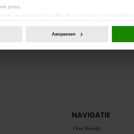
 ook graag:
 over uw geografische locatie, die tot een paar meter nauwkeuri
eren door het actief te scannen op specifieke eigenschappen (fing
onlijke gegevens worden verwerkt en stel uw voorkeuren in he
Aanpassen
jzigen of intrekken in de Cookieverklaring.
ent en advertenties te personaliseren, om functies voor social
. Ook delen we informatie over uw gebruik van onze site met on
e. Deze partners kunnen deze gegevens combineren met andere i
erzameld op basis van uw gebruik van hun services. U gaat akk
NAVIGATIE
Over Royalty