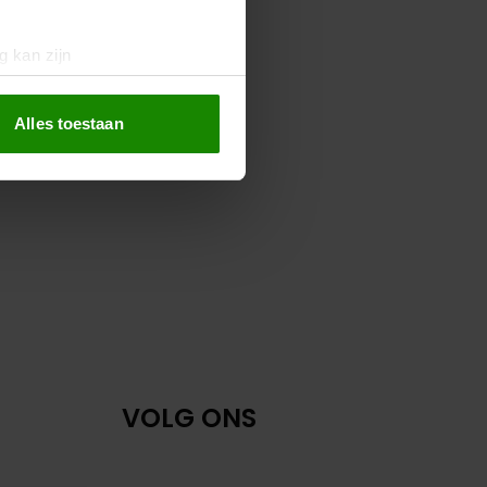
g kan zijn
erprinting)
t
detailgedeelte
in. U kunt uw
Alles toestaan
 media te bieden en om ons
ze partners voor social
nformatie die u aan ze heeft
oord met onze cookies als u
VOLG ONS