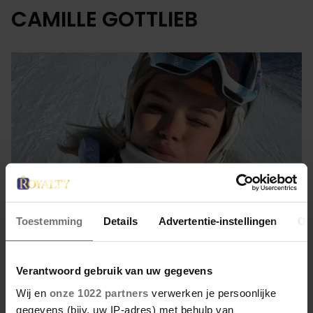
CAMILLE GOTTLIEB
Toestemming
Details
Advertentie-instellingen
Ov
1 maart 2023
Verantwoord gebruik van uw gegevens
Wij en
onze 1022 partners
verwerken je persoonlijke
KIJK, CAMILLE GOTTLIEB OP
gegevens (bijv. uw IP-adres) met behulp van