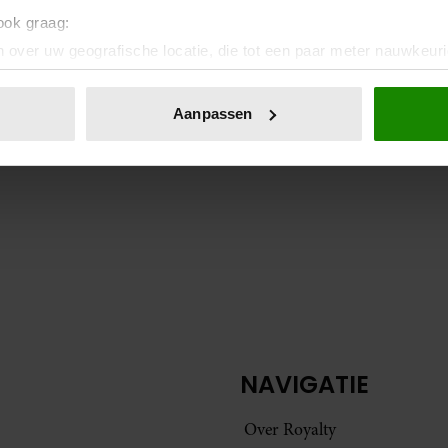
 ook graag:
 over uw geografische locatie, die tot een paar meter nauwkeuri
eren door het actief te scannen op specifieke eigenschappen (fing
onlijke gegevens worden verwerkt en stel uw voorkeuren in he
Aanpassen
jzigen of intrekken in de Cookieverklaring.
ent en advertenties te personaliseren, om functies voor social
. Ook delen we informatie over uw gebruik van onze site met on
e. Deze partners kunnen deze gegevens combineren met andere i
erzameld op basis van uw gebruik van hun services. U gaat akk
NAVIGATIE
Over Royalty