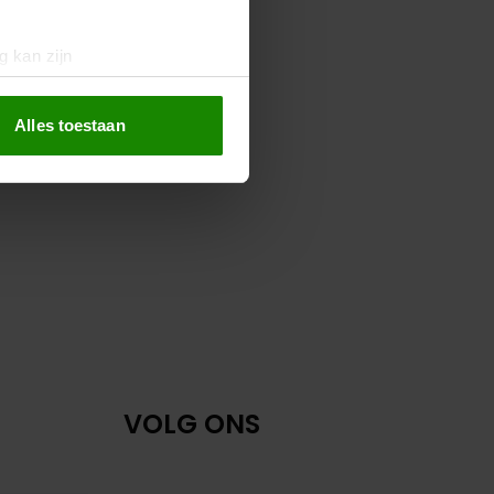
g kan zijn
erprinting)
t
detailgedeelte
in. U kunt uw
Alles toestaan
 media te bieden en om ons
ze partners voor social
nformatie die u aan ze heeft
oord met onze cookies als u
VOLG ONS