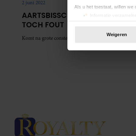
2 juni 2022
Als u het toestaat, willen we
AARTSBISSCHOP: ANDREW
Informatie verzamelen
TOCH FOUT
Uw apparaat identific
Lees meer over hoe uw perso
Weigeren
Komt na grote consternatie terug op vergiffenis.
toestemming op elk moment wi
We gebruiken cookies om cont
websiteverkeer te analyseren
media, adverteren en analys
verstrekt of die ze hebben v
onze website blijft gebruiken.