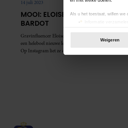
en met welke doelen.
14 juli 2023
MOOI: ELOISE CHANNELT
Als u het toestaat, willen we
BARDOT
Informatie verzamelen
Uw apparaat identific
Gravinfluencer Eloise van Oranje is niet één, maar
Lees meer over hoe uw perso
Weigeren
een heleboel nieuwe levensfases aan het verkennen.
toestemming op elk moment wi
Op Instagram liet ze een mooie zien.
We gebruiken cookies om cont
websiteverkeer te analyseren
media, adverteren en analys
verstrekt of die ze hebben v
onze website blijft gebruiken.