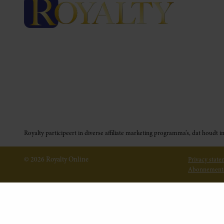
Royalty participeert in diverse affiliate marketing programma’s, dat houd
© 2026 Royalty Online
Privacy stat
Abonnement