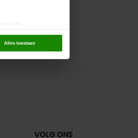
g kan zijn
erprinting)
t
detailgedeelte
in. U kunt uw
Alles toestaan
 media te bieden en om ons
ze partners voor social
nformatie die u aan ze heeft
oord met onze cookies als u
VOLG ONS