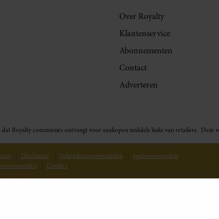
Over Royalty
Klantenservice
Abonnementen
Contact
Adverteren
t in dat Royalty commissies ontvangt voor aankopen middels links van retailers. De
ement
Disclaimer
Gebruikersvoorwaarden
Spelvoorwaarden
svoorwaarden
Cookies