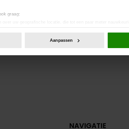
 ook graag:
 over uw geografische locatie, die tot een paar meter nauwkeuri
eren door het actief te scannen op specifieke eigenschappen (fing
onlijke gegevens worden verwerkt en stel uw voorkeuren in he
Aanpassen
jzigen of intrekken in de Cookieverklaring.
ent en advertenties te personaliseren, om functies voor social
. Ook delen we informatie over uw gebruik van onze site met on
e. Deze partners kunnen deze gegevens combineren met andere i
erzameld op basis van uw gebruik van hun services. U gaat akk
NAVIGATIE