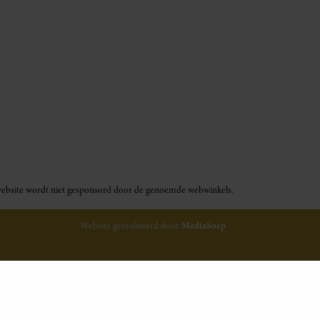
ze website wordt niet gesponsord door de genoemde webwinkels.
Website gerealiseerd door
MediaSoep