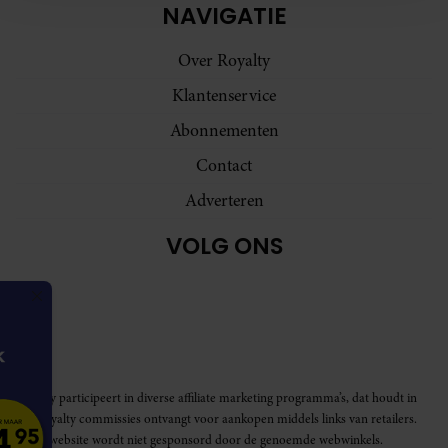
NAVIGATIE
en om ons websiteverkeer te analyseren. Ook delen we
informatie over uw gebruik van onze site met onze
Over Royalty
partners voor social media, adverteren en analyse. Deze
partners kunnen deze gegevens combineren met andere
Klantenservice
informatie die u aan ze heeft verstrekt of die ze hebben
Abonnementen
verzameld op basis van uw gebruik van hun services. U
Contact
gaat akkoord met onze cookies als u onze website blijft
gebruiken.
Adverteren
VOLG ONS
Royalty participeert in diverse affiliate marketing programma’s, dat houdt in
dat Royalty commissies ontvangt voor aankopen middels links van retailers.
Deze website wordt niet gesponsord door de genoemde webwinkels.