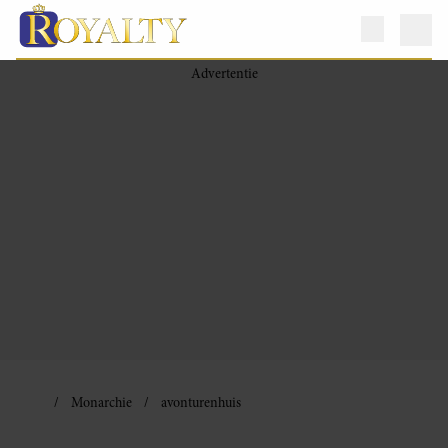
Monarchie
avonturenhuis