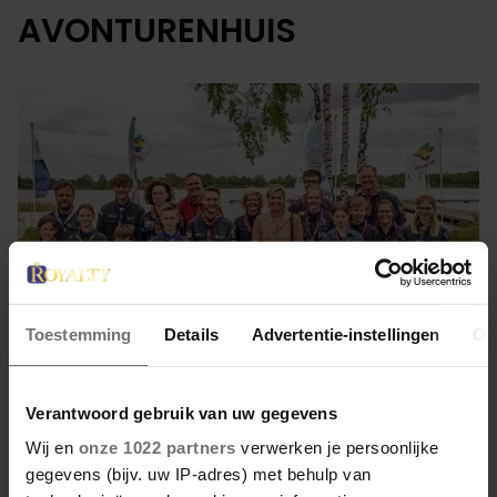
AVONTURENHUIS
Toestemming
Details
Advertentie-instellingen
Ov
Verantwoord gebruik van uw gegevens
16 mei 2022
Wij en
onze 1022 partners
verwerken je persoonlijke
KONINGIN OP AVONTUUR
gegevens (bijv. uw IP-adres) met behulp van