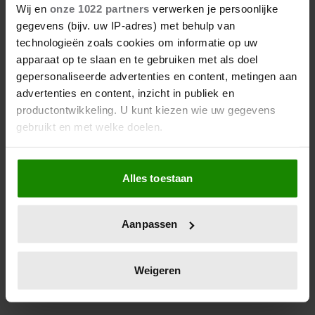
VOORLOPIG NIET OP HAAR
Wij en
onze 1022 partners
verwerken je persoonlijke
PAARD DOOR GEBROKEN ARM
gegevens (bijv. uw IP-adres) met behulp van
technologieën zoals cookies om informatie op uw
Geen leuk nieuws voor prinses Amalia (21): zij zal
apparaat op te slaan en te gebruiken met als doel
gepersonaliseerde advertenties en content, metingen aan
voorlopig nog niet op het paard stappen. Dat liet ze
advertenties en content, inzicht in publiek en
weten na afloop van een militaire ceremonie bij de
productontwikkeling. U kunt kiezen wie uw gegevens
Bernhardkazerne in Amersfoort.
gebruikt en met welke doelen.
Als u het toestaat, willen we ook graag:
Alles toestaan
Informatie verzamelen over uw geografische
locatie, die tot een paar meter nauwkeurig kan zijn
Uw apparaat identificeren door het actief te
Aanpassen
scannen op specifieke eigenschappen (fingerprinting)
Lees meer over hoe uw persoonlijke gegevens worden
verwerkt en stel uw voorkeuren in het
detailgedeelte
in.
Weigeren
U kunt uw toestemming op elk moment wijzigen of
intrekken in de Cookieverklaring.