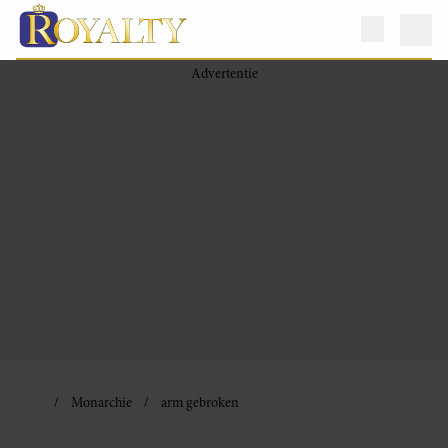
Monarchie
arm gebroken