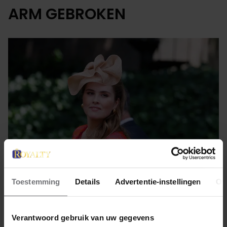
ARM GEBROKEN
Toestemming
Details
Advertentie-instellingen
Ov
19 juni 2025
PRINSES AMALIA STAPT
Verantwoord gebruik van uw gegevens