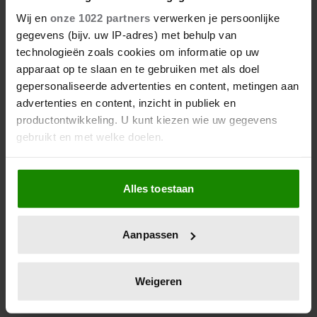
BINNENKORT APPELTJES VAN
Wij en
onze 1022 partners
verwerken je persoonlijke
ORANJE 2025 UIT
gegevens (bijv. uw IP-adres) met behulp van
technologieën zoals cookies om informatie op uw
Op donderdag 9 oktober reikt koningin Máxima
apparaat op te slaan en te gebruiken met als doel
(54) op Paleis Noordeinde in Den Haag de Appeltjes
gepersonaliseerde advertenties en content, metingen aan
van Oranje 2025 uit. Ook prinses Beatrix (87) is bij
advertenties en content, inzicht in publiek en
de feestelijke uitreiking aanwezig. Dat maakte de
productontwikkeling. U kunt kiezen wie uw gegevens
Rijksvoorlichtingsdienst bekend.
gebruikt en met welke doelen.
Als u het toestaat, willen we ook graag:
Alles toestaan
Informatie verzamelen over uw geografische
locatie, die tot een paar meter nauwkeurig kan zijn
Uw apparaat identificeren door het actief te
Aanpassen
scannen op specifieke eigenschappen (fingerprinting)
Lees meer over hoe uw persoonlijke gegevens worden
verwerkt en stel uw voorkeuren in het
detailgedeelte
in.
Weigeren
U kunt uw toestemming op elk moment wijzigen of
intrekken in de Cookieverklaring.