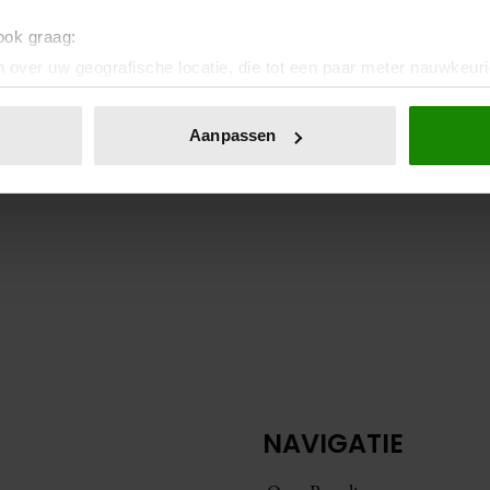
 ook graag:
 over uw geografische locatie, die tot een paar meter nauwkeuri
eren door het actief te scannen op specifieke eigenschappen (fing
onlijke gegevens worden verwerkt en stel uw voorkeuren in he
Aanpassen
jzigen of intrekken in de Cookieverklaring.
ent en advertenties te personaliseren, om functies voor social
. Ook delen we informatie over uw gebruik van onze site met on
e. Deze partners kunnen deze gegevens combineren met andere i
erzameld op basis van uw gebruik van hun services. U gaat akk
NAVIGATIE