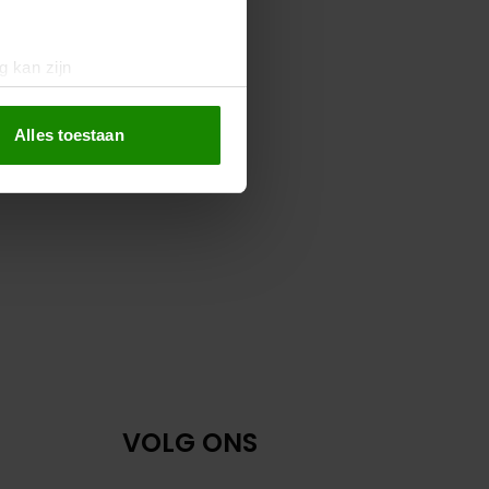
g kan zijn
erprinting)
t
detailgedeelte
in. U kunt uw
Alles toestaan
 media te bieden en om ons
ze partners voor social
nformatie die u aan ze heeft
oord met onze cookies als u
VOLG ONS