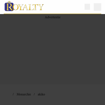
Monarchie
akiko