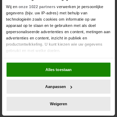
MAAKTE OPWACHTING BIJ
Wij en
onze 1022 partners
verwerken je persoonlijke
GRAND PRIX JAPAN
gegevens (bijv. uw IP-adres) met behulp van
technologieën zoals cookies om informatie op uw
Prinses Akiko (43) van Japan was dit weekend
apparaat op te slaan en te gebruiken met als doel
aanwezig bij de Grand Prix van Japan in Suzuka. In
gepersonaliseerde advertenties en content, metingen aan
haar rol als erepatrone van het evenement had zij de
advertenties en content, inzicht in publiek en
eer om de winnaarstrofee uit te reiken aan Max
productontwikkeling. U kunt kiezen wie uw gegevens
Verstappen (27).
gebruikt en met welke doelen.
Als u het toestaat, willen we ook graag:
Alles toestaan
Informatie verzamelen over uw geografische
locatie, die tot een paar meter nauwkeurig kan zijn
Uw apparaat identificeren door het actief te
Aanpassen
scannen op specifieke eigenschappen (fingerprinting)
Lees meer over hoe uw persoonlijke gegevens worden
verwerkt en stel uw voorkeuren in het
detailgedeelte
in.
Weigeren
U kunt uw toestemming op elk moment wijzigen of
intrekken in de Cookieverklaring.