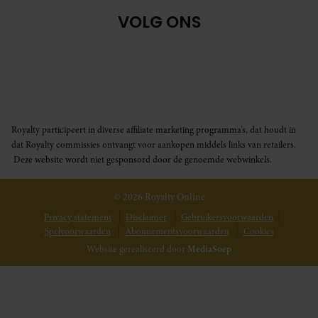
VOLG ONS
Royalty participeert in diverse affiliate marketing programma’s, dat houdt in
dat Royalty commissies ontvangt voor aankopen middels links van retailers.
Deze website wordt niet gesponsord door de genoemde webwinkels.
© 2026 Royalty Online
Privacy statement
Disclaimer
Gebruikersvoorwaarden
Spelvoorwaarden
Abonnementsvoorwaarden
Cookies
Website gerealiseerd door
MediaSoep