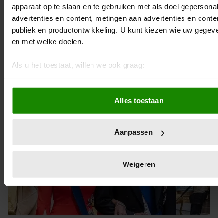
apparaat op te slaan en te gebruiken met als doel gepersona
19 mei 2022
advertenties en content, metingen aan advertenties en content
publiek en productontwikkeling. U kunt kiezen wie uw gegev
HARRY EN MEGHAN ZIJN AAN
en met welke doelen.
HET FILMEN
Als u het toestaat, willen we ook graag:
Eindelijk dan.
Informatie verzamelen over uw geografische locatie, d
paar meter nauwkeurig kan zijn
Alles toestaan
Uw apparaat identificeren door het actief te scannen 
eigenschappen (fingerprinting)
Lees meer over hoe uw persoonlijke gegevens worden verwe
Aanpassen
voorkeuren in het
detailgedeelte
in. U kunt uw toestemming 
moment wijzigen of intrekken in de Cookieverklaring.
Weigeren
We gebruiken cookies om content en advertenties te persona
functies voor social media te bieden en om ons websiteverke
analyseren. Ook delen we informatie over uw gebruik van on
onze partners voor social media, adverteren en analyse. De