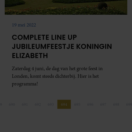
19 mei 2022
COMPLETE LINE UP
JUBILEUMFEESTJE KONINGIN
ELIZABETH
Zaterdag 4 juni, de dag van het grote feest in
Londen, komt steeds dichterbij. Hier is het
programma!
9
690
691
692
693
694
695
696
697
698
69
Pagina
Pagina
Pagina
Pagina
Pagina
Pagina
Pagina
Pagina
Pagina
Pagina
P