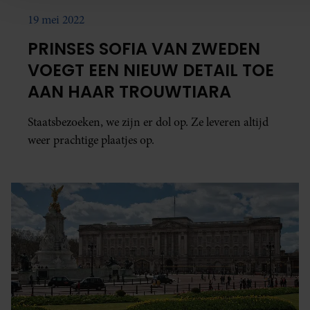
kunnen deze gegevens combineren met andere informatie di
19 mei 2022
heeft verstrekt of die ze hebben verzameld op basis van uw 
hun services. U gaat akkoord met onze cookies als u onze web
PRINSES SOFIA VAN ZWEDEN
gebruiken.
VOEGT EEN NIEUW DETAIL TOE
AAN HAAR TROUWTIARA
Staatsbezoeken, we zijn er dol op. Ze leveren altijd
weer prachtige plaatjes op.