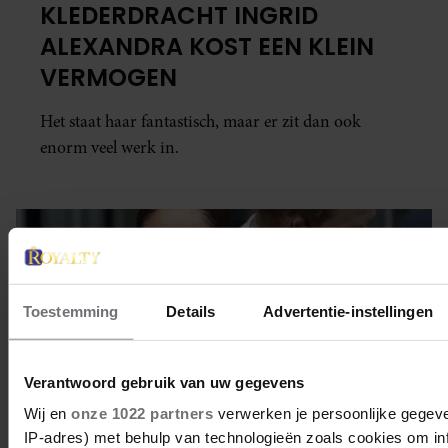
KLEDERDRACHT INGRID
ALEXANDRA KOST EEN KLEIN
VERMOGEN
Het staat haar fantastisch, maar er zit dan ook
enorm veel werk in.
Toestemming
Details
Advertentie-instellingen
Verantwoord gebruik van uw gegevens
Wij en
onze 1022 partners
verwerken je persoonlijke gegeve
IP-adres) met behulp van technologieën zoals cookies om in