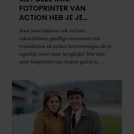
FOTOPRINTER VAN
ACTION HEB JE JE
FAVORIETE FOTO’S BINNEN
Staat jouw telefoon ook vol met
ÉÉN MINUUT IN HANDEN
vakantiefoto’s, gezellige momenten met
vriendinnen en andere herinneringen die je
eigenlijk nooit meer terugkijkt? Met deze
mini fotoprinter van Action geef je ze
eindelijk een plekje buiten je camerarol. En
het leuke: binnen één minuut heb je jouw foto
al in handen.