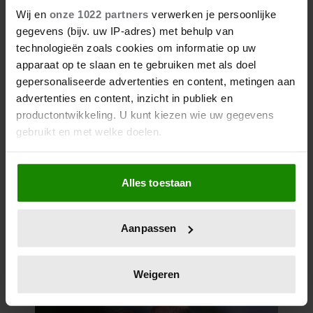
Wij en
onze 1022 partners
verwerken je persoonlijke
gegevens (bijv. uw IP-adres) met behulp van
technologieën zoals cookies om informatie op uw
apparaat op te slaan en te gebruiken met als doel
gepersonaliseerde advertenties en content, metingen aan
advertenties en content, inzicht in publiek en
productontwikkeling. U kunt kiezen wie uw gegevens
gebruikt en met welke doelen.
5 augustus 2026
PRINSES IRENE 87 JAAR: DE
Als u het toestaat, willen we ook graag:
ORANJE DIE ALTIJD HAAR
Alles toestaan
Informatie verzamelen over uw geografische
EIGEN PAD KOOS
locatie, die tot een paar meter nauwkeurig kan zijn
Uw apparaat identificeren door het actief te
Aanpassen
scannen op specifieke eigenschappen (fingerprinting)
Lees meer over hoe uw persoonlijke gegevens worden
verwerkt en stel uw voorkeuren in het
detailgedeelte
in.
Weigeren
U kunt uw toestemming op elk moment wijzigen of
intrekken in de Cookieverklaring.