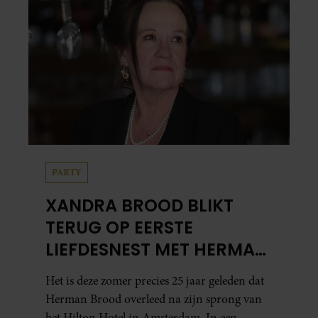
PARTY
XANDRA BROOD BLIKT
TERUG OP EERSTE
LIEFDESNEST MET HERMAN
BROOD: “HIER IS LOLA
Het is deze zomer precies 25 jaar geleden dat
GEBOREN”
Herman Brood overleed na zijn sprong van
het Hilton Hotel in Amsterdam. In een