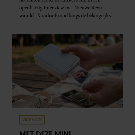
openhartig interview met Nieuwe Revu
wandelt Xandra Brood langs de belangrijkste
plekken uit hun gezamenlijke verleden.
Vooral de woning aan de Lange
Leidsedwarsstraat roept een stortvloed aan
herinneringen op. Daar begon hun leven
samen en werd dochter Lola geboren.
VRIENDIN
MET DEZE MINI