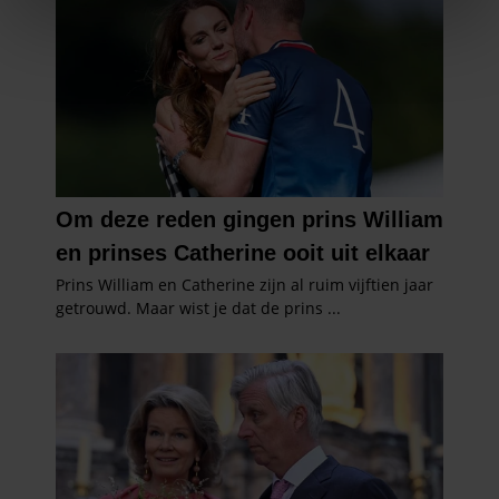
We gebruiken cookies om content en advertenties te
personaliseren, om functies voor social media te bieden
en om ons websiteverkeer te analyseren. Ook delen we
informatie over uw gebruik van onze site met onze
partners voor social media, adverteren en analyse. Deze
partners kunnen deze gegevens combineren met andere
informatie die u aan ze heeft verstrekt of die ze hebben
verzameld op basis van uw gebruik van hun services. U
gaat akkoord met onze cookies als u onze website blijft
gebruiken.