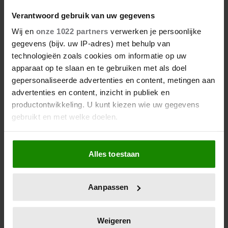
Verantwoord gebruik van uw gegevens
Wij en
onze 1022 partners
verwerken je persoonlijke
gegevens (bijv. uw IP-adres) met behulp van
technologieën zoals cookies om informatie op uw
apparaat op te slaan en te gebruiken met als doel
gepersonaliseerde advertenties en content, metingen aan
advertenties en content, inzicht in publiek en
productontwikkeling. U kunt kiezen wie uw gegevens
gebruikt en met welke doelen.
Als u het toestaat, willen we ook graag:
Alles toestaan
Informatie verzamelen over uw geografische
locatie, die tot een paar meter nauwkeurig kan zijn
Uw apparaat identificeren door het actief te
Aanpassen
scannen op specifieke eigenschappen (fingerprinting)
Lees meer over hoe uw persoonlijke gegevens worden
verwerkt en stel uw voorkeuren in het
detailgedeelte
in.
Weigeren