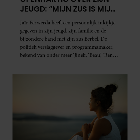
JEUGD: “MIJN ZUS IS MIJN
MORELE KOMPAS”
Jaïr Ferwerda heeft een persoonlijk inkijkje
gegeven in zijn jeugd, zijn familie en de
bijzondere band met zijn zus Berbel. De
politiek verslaggever en programmamaker,
bekend van onder meer ‘Jinek’, ‘Beau’, ‘Renze’,
‘Humberto’ en ‘RTL Tonight’, vertelt dat juist
zijn opvoeding de basis vormde voor zijn
carrière. Nog altijd kan hij voor advies bij
zijn zus terecht.