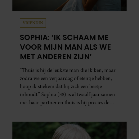
VRIENDIN
SOPHIA: ‘IK SCHAAM ME
VOOR MIJN MAN ALS WE
MET ANDEREN ZIJN’
“Thuis is hij de leukste man die ik ken, maar
zodra we een verjaardag of etentje hebben,
hoop ik stiekem dat hij zich een beetje
inhoudt.” Sophia (38) is al twaalf jaar samen
met haar partner en thuis is hij precies de
man op wie ze verliefd werd: lief, zorgzaam
en grappig. Toch merkt ze dat ze zich steeds
vaker schaamt zodra ze samen onder de
mensen zijn.