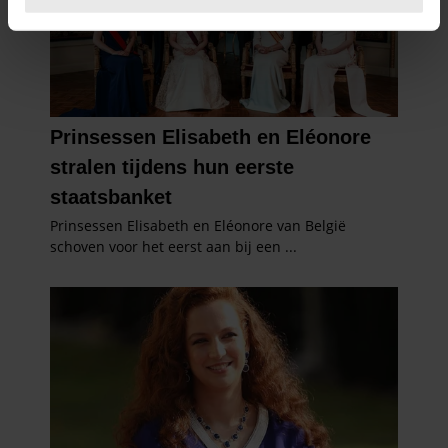
U kunt uw toestemming op elk moment wijzigen of
intrekken in de Cookieverklaring.
We gebruiken cookies om content en advertenties te
personaliseren, om functies voor social media te bieden
en om ons websiteverkeer te analyseren. Ook delen we
informatie over uw gebruik van onze site met onze
partners voor social media, adverteren en analyse. Deze
partners kunnen deze gegevens combineren met andere
informatie die u aan ze heeft verstrekt of die ze hebben
verzameld op basis van uw gebruik van hun services. U
gaat akkoord met onze cookies als u onze website blijft
gebruiken.