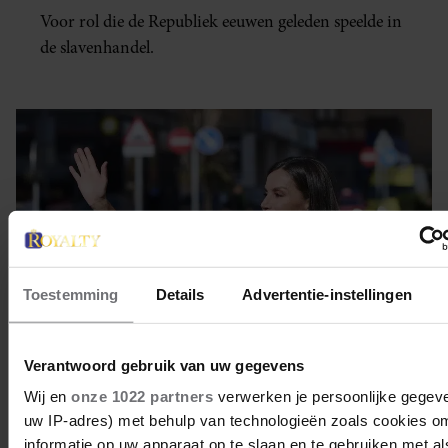
Voor rol die de Republiek eeuwen geleden speelde in
de slavenhandel.
Toestemming
Details
Advertentie-instellingen
Verantwoord gebruik van uw gegevens
Wij en
onze 1022 partners
verwerken je persoonlijke gegeve
4 november 2022
uw IP-adres) met behulp van technologieën zoals cookies o
informatie op uw apparaat op te slaan en te gebruiken met al