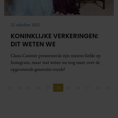
22 oktober 2022
KONINKLIJKE VERKERINGEN:
DIT WETEN WE
Claus-Casimir presenteerde zijn nieuwe liefde op
Instagram, maar wat weten we nog meer over de
opgroeiende generatie royals?
…
23
24
25
26
27
28
29
30
31
32
33
na
a
Pagina
Pagina
Pagina
Pagina
Pagina
Pagina
Pagina
Pagina
Pagina
Pagina
Pagina