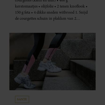
courgettes (klein en dun) • 400 g
kerstomaatjes • olijfolie • 2 tenen knoflook •
150 g feta • 4 dikke sneden witbrood 1. Snijd
de courgettes schuin in plakken van 2
centimeter dik. Halveer de tomaatjes. Pel en
hak de knoflook. 2. Verhit een scheut olie
in…
SANTE