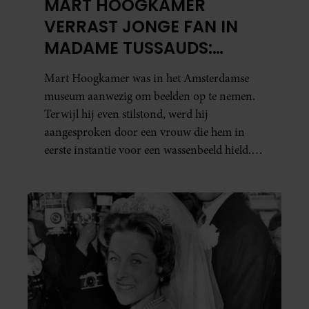
MART HOOGKAMER
VERRAST JONGE FAN IN
MADAME TUSSAUDS:
ONTROEREND MOMENT
Mart Hoogkamer was in het Amsterdamse
EINDIGT IN TRANEN
museum aanwezig om beelden op te nemen.
Terwijl hij even stilstond, werd hij
aangesproken door een vrouw die hem in
eerste instantie voor een wassenbeeld hield.
Toen ze ontdekte dat het écht Mart was, vroeg
ze hem of hij nog heel even wilde blijven
staan. Haar zoontje was namelijk…