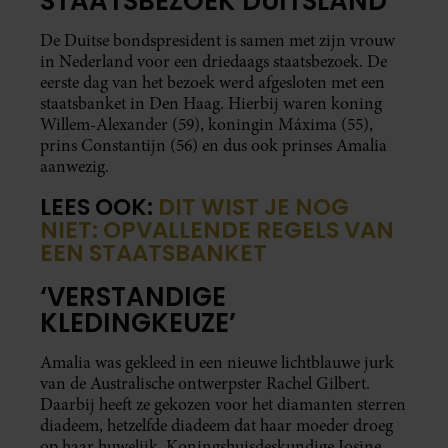
STAATSBEZOEK DUITSLAND
De Duitse bondspresident is samen met zijn vrouw
in Nederland voor een driedaags staatsbezoek. De
eerste dag van het bezoek werd afgesloten met een
staatsbanket in Den Haag. Hierbij waren koning
Willem-Alexander (59), koningin Máxima (55),
prins Constantijn (56) en dus ook prinses Amalia
aanwezig.
LEES OOK:
DIT WIST JE NOG
NIET: OPVALLENDE REGELS VAN
EEN STAATSBANKET
‘VERSTANDIGE
KLEDINGKEUZE’
Amalia was gekleed in een nieuwe lichtblauwe jurk
van de Australische ontwerpster Rachel Gilbert.
Daarbij heeft ze gekozen voor het diamanten sterren
diadeem, hetzelfde diadeem dat haar moeder droeg
op haar huwelijk. Koningshuisdeskundige Josine