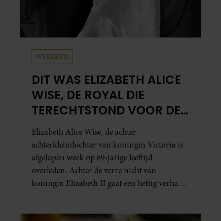
WEEKEND
DIT WAS ELIZABETH ALICE
WISE, DE ROYAL DIE
TERECHTSTOND VOOR DE
DOOD VAN HAAR BABY
Elizabeth Alice Wise, de achter-
achterkleindochter van koningin Victoria is
afgelopen week op 89-jarige leeftijd
overleden. Achter de verre nicht van
koningin Elizabeth II gaat een heftig verhaal
schuil. Zo zag haar leven eruit.