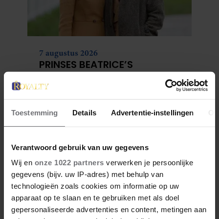
7 augustus 2026
PRINSES BEATRICE’S
ECHTGENOOT EDOARDO
ONTKENT
HUWELIJKSPROBLEMEN
Toestemming
Details
Advertentie-instellingen
Ov
Verantwoord gebruik van uw gegevens
Wij en
onze 1022 partners
verwerken je persoonlijke
gegevens (bijv. uw IP-adres) met behulp van
technologieën zoals cookies om informatie op uw
apparaat op te slaan en te gebruiken met als doel
gepersonaliseerde advertenties en content, metingen aan